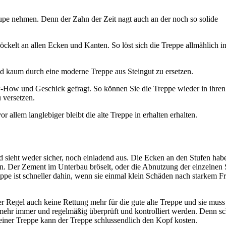
Lupe nehmen. Denn der Zahn der Zeit nagt auch an der noch so solide
röckelt an allen Ecken und Kanten. So löst sich die Treppe allmählich i
d kaum durch eine moderne Treppe aus Steingut zu ersetzen.
w-How und Geschick gefragt. So können Sie die Treppe wieder in ihren
 versetzen.
 allem langlebiger bleibt die alte Treppe in erhalten erhalten.
d sieht weder sicher, noch einladend aus. Die Ecken an den Stufen hab
in. Der Zement im Unterbau bröselt, oder die Abnutzung der einzelnen 
reppe ist schneller dahin, wenn sie einmal klein Schäden nach starkem Fr
der Regel auch keine Rettung mehr für die gute alte Treppe und sie muss
mehr immer und regelmäßig überprüft und kontrolliert werden. Denn s
einer Treppe kann der Treppe schlussendlich den Kopf kosten.