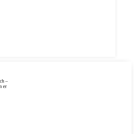
ich –
n er