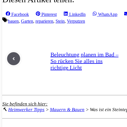
Share
Share
Share
Share
Facebook
Pinterest
LinkedIn
WhatsApp
on
on
on
on
Schlagwörter
bauen
,
Garten
,
reparieren
,
Stein
,
Verputzen
Beleuchtung planen im Bad –
So rücken Sie alles ins
richtige Licht
Sie befinden sich hier:
🔨
Heimwerker Tipps
>
Mauern & Bauen
>
Was ist ein Steint