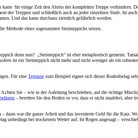
n kann für einige Zeit den Abriss der kompletten Treppe verhindern. 
 der Treppen und schließlich auch an jeder einzelnen Stufe. Ist auch
sammen. Und das kann durchaus ziemlich gefährlich werden.
die Methode eines sogenannten Steinteppichs setzen.
inteppich denn nun? „Steinteppich“ ist eher metaphorisch gemeint. Tatsä
ofern ist ein Steinteppich nicht mehr und nicht weniger als ein robuster
ngen. Für eine
Terrasse
zum Beispiel eignet sich dieser Bodenbelag sehr
chten Sie – wie in der Anleitung beschrieben, auf die richtige Misch
belägen
– bereiten Sie den Boden so vor, dass er nicht staubfrei, aber t
 dann war die ganze Arbeit und das investierte Geld für die Katz. W
ag unbedingt bei trockenem Wetter auf. Ist Regen angesagt – verschie