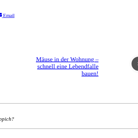
Share
Email
on
Mäuse in der Wohnung –
schnell eine Lebendfalle
bauen!
eppich?