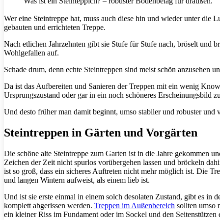
Was ist ein Steinteppich? – robuster Bodenbelag für draußen.
Wer eine Steintreppe hat, muss auch diese hin und wieder unter die 
gebauten und errichteten Treppe.
Nach etlichen Jahrzehnten gibt sie Stufe für Stufe nach, bröselt und b
Wohlgefallen auf.
Schade drum, denn echte Steintreppen sind meist schön anzusehen un
Da ist das Aufbereiten und Sanieren der Treppen mit ein wenig Kno
Ursprungszustand oder gar in ein noch schöneres Erscheinungsbild zu
Und desto früher man damit beginnt, umso stabiler und robuster und vor
Steintreppen in Gärten und Vorgärten
Die schöne alte Steintreppe zum Garten ist in die Jahre gekommen un
Zeichen der Zeit nicht spurlos vorübergehen lassen und bröckeln dah
ist so groß, dass ein sicheres Auftreten nicht mehr möglich ist. Die T
und langen Wintern aufweist, als einem lieb ist.
Und ist sie erste einmal in einem solch desolaten Zustand, gibt es in 
komplett abgerissen werden.
Treppen im Außenbereich
sollten umso 
ein kleiner Riss im Fundament oder im Sockel und den Seitenstützen 