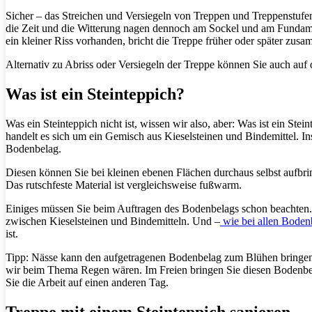
Sicher – das Streichen und Versiegeln von Treppen und Treppenstufe
die Zeit und die Witterung nagen dennoch am Sockel und am Fundament
ein kleiner Riss vorhanden, bricht die Treppe früher oder später zu
Alternativ zu Abriss oder Versiegeln der Treppe können Sie auch auf 
Was ist ein Steinteppich?
Was ein Steinteppich nicht ist, wissen wir also, aber: Was ist ein Ste
handelt es sich um ein Gemisch aus Kieselsteinen und Bindemittel. Ins
Bodenbelag.
Diesen können Sie bei kleinen ebenen Flächen durchaus selbst aufbri
Das rutschfeste Material ist vergleichsweise fußwarm.
Einiges müssen Sie beim Auftragen des Bodenbelags schon beachten. A
zwischen Kieselsteinen und Bindemitteln. Und –
wie bei allen Boden
ist.
Tipp: Nässe kann den aufgetragenen Bodenbelag zum Blühen bringen –
wir beim Thema Regen wären. Im Freien bringen Sie diesen Bodenbel
Sie die Arbeit auf einen anderen Tag.
Treppe mit einem Steinteppich sanieren