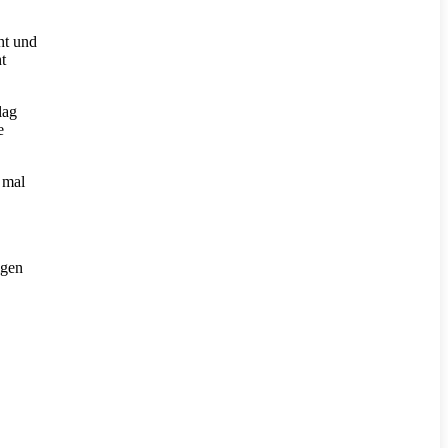
ht und
t
lag
e
 mal
igen