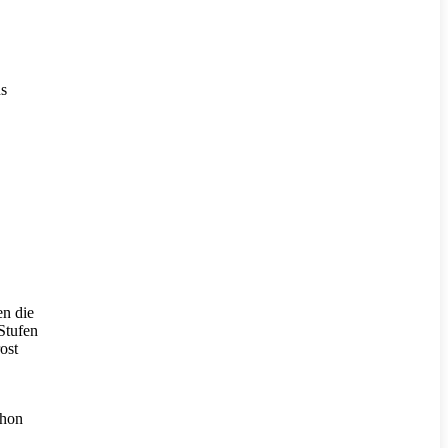
ns
en die
Stufen
ost
chon