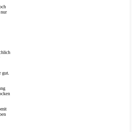
Doch
 nur
chlich
 gut.
ung
rocken
omit
ben