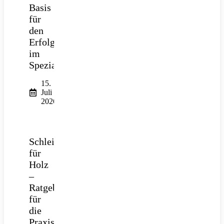
Basis
für
den
Erfolg
im
Spezialtiefbau
15.
Juli
2026
Schleifpapier
für
Holz
–
Ratgeber
für
die
Praxis