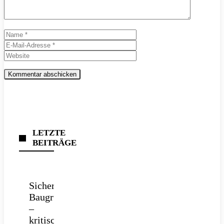
Name
E-
Mail-
Website
Adresse
LETZTE
BEITRÄGE
Sichere
Baugrube
–
kritische