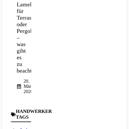
Lamellendach
für
Terrasse
oder
Pergola
–
was
gibt
es
zu
beachten?
20.
März
2026
HANDWERKER
TAGS