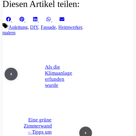
Diesen Artikel teilen:
Share
Share
Share
Share
Share
Facebook
Pinterest
LinkedIn
WhatsApp
Email
on
on
on
on
on
Schlagwörter
Anleitung
,
DIY
,
Fassade
,
Heimwerker
,
malern
Als die
Klimaanlage
erfunden
wurde
Eine grüne
Zimmerwand
– Tipps um