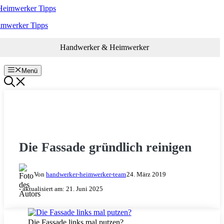
Zum
Inhalt
imwerker Tipps
springen
Handwerker & Heimwerker
Menü
RENOVIEREN & SANIEREN
Die Fassade gründlich reinigen
Von
handwerker-heimwerker-team
24. März 2019
- aktualisiert am:
21. Juni 2025
Die Fassade links mal putzen?