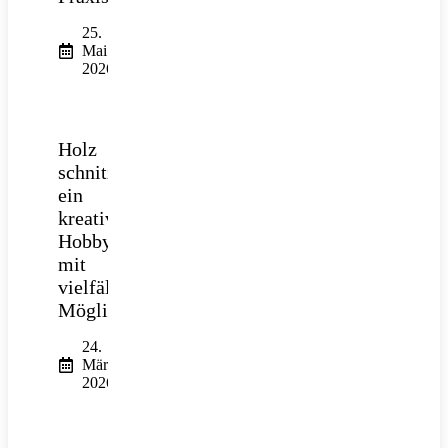
25.
Mai
2026
Holz
schnitzen:
ein
kreatives
Hobby
mit
vielfältigen
Möglichkeiten
24.
März
2026