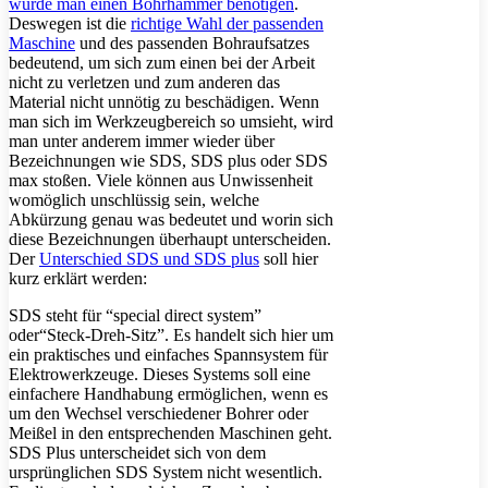
würde man einen Bohrhammer benötigen
.
Deswegen ist die
richtige Wahl der passenden
Maschine
und des passenden Bohraufsatzes
bedeutend, um sich zum einen bei der Arbeit
nicht zu verletzen und zum anderen das
Material nicht unnötig zu beschädigen. Wenn
man sich im Werkzeugbereich so umsieht, wird
man unter anderem immer wieder über
Bezeichnungen wie SDS, SDS plus oder SDS
max stoßen. Viele können aus Unwissenheit
womöglich unschlüssig sein, welche
Abkürzung genau was bedeutet und worin sich
diese Bezeichnungen überhaupt unterscheiden.
Der
Unterschied SDS und SDS plus
soll hier
kurz erklärt werden:
SDS steht für “special direct system”
oder“Steck-Dreh-Sitz”. Es handelt sich hier um
ein praktisches und einfaches Spannsystem für
Elektrowerkzeuge. Dieses Systems soll eine
einfachere Handhabung ermöglichen, wenn es
um den Wechsel verschiedener Bohrer oder
Meißel in den entsprechenden Maschinen geht.
SDS Plus unterscheidet sich von dem
ursprünglichen SDS System nicht wesentlich.