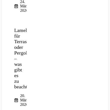
24.
März
2026
Lamellendach
für
Terrasse
oder
Pergola
–
was
gibt
es
zu
beachten?
20.
März
2026