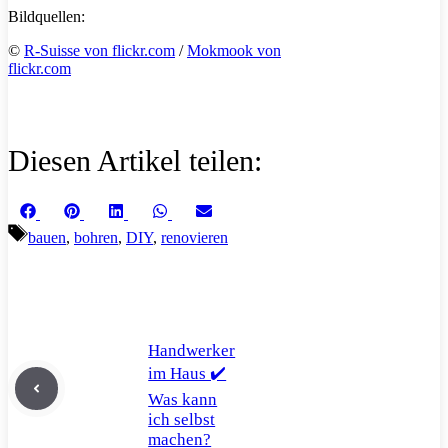
Bildquellen:
©
R-Suisse von flickr.com
/
Mokmook von
flickr.com
Diesen Artikel teilen:
Share
Share
Share
Share
Share
Facebook
Pinterest
LinkedIn
WhatsApp
Email
on
on
on
on
on
Schlagwörter
bauen
,
bohren
,
DIY
,
renovieren
Handwerker
im Haus ✔️
Was kann
ich selbst
machen?