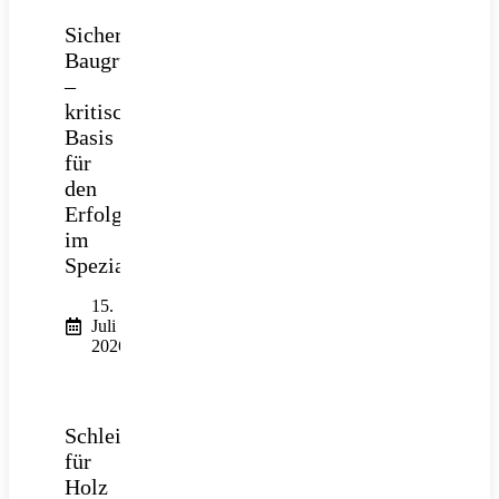
Sichere
Baugrube
–
kritische
Basis
für
den
Erfolg
im
Spezialtiefbau
15.
Juli
2026
Schleifpapier
für
Holz