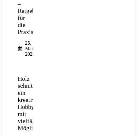
–
Ratgeber
für
die
Praxis
25.
Mai
2026
Holz
schnitzen:
ein
kreatives
Hobby
mit
vielfältigen
Möglichkeiten