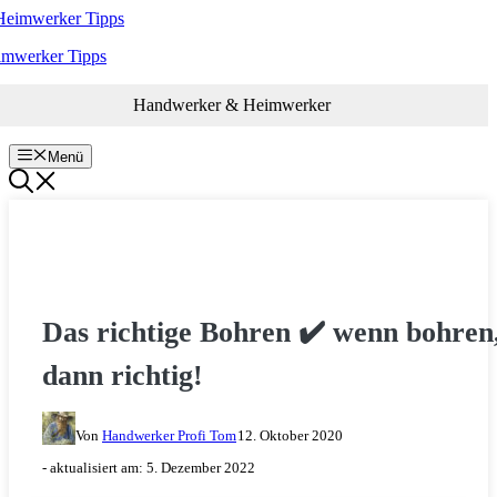
Zum
Inhalt
imwerker Tipps
springen
Handwerker & Heimwerker
Menü
RENOVIEREN & SANIEREN
Das richtige Bohren ✔️ wenn bohren
dann richtig!
Von
Handwerker Profi Tom
12. Oktober 2020
- aktualisiert am:
5. Dezember 2022