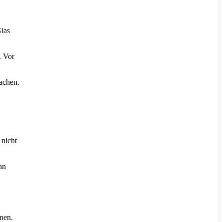
Glas
. Vor
achen.
 nicht
nn
nen.