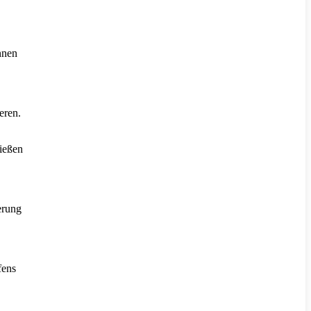
nnen
eren.
ießen
erung
fens