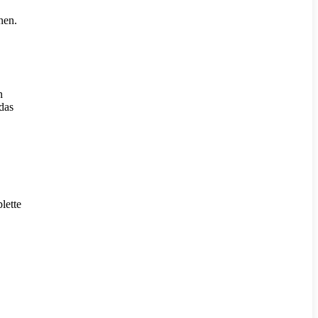
nen.
n
das
lette