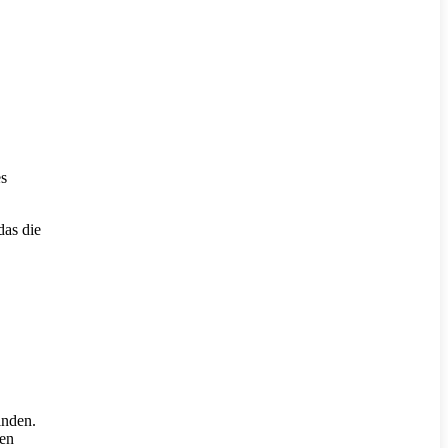
es
das die
inden.
en