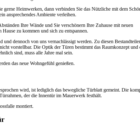
 Sie gerne Heimwerken, dann verbinden Sie das Nützliche mit dem Schö
ein ansprechendes Ambiente verleihen.
 Abständen Ihre Wände und Sie verschönern Ihre Zuhause mit neuen
ch Hause zu kommen und sich zu entspannen.
sind und dennoch von uns vernachlässigt werden. Zu diesen Bestandteile
nicht vorstellbar. Die Optik der Türen bestimmt das Raumkonzept und 
hnlich sind, muss alle Jahre mal sein.
werden das neue Wohngefühl genießen.
prochen wird, ist lediglich das bewegliche Türblatt gemeint. Die komp
 Türrahmen, der die Innentür im Mauerwerk festhält.
ossfalle montiert.
ür