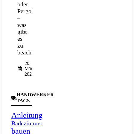
oder
Pergola
–
was
gibt
es
zu
beachten?
20.
März
2026
HANDWERKER
TAGS
Anleitung
Badezimmer
bauen