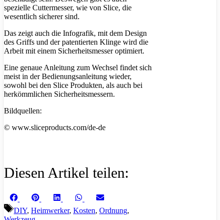
spezielle Cuttermesser, wie von Slice, die
wesentlich sicherer sind.
Das zeigt auch die Infografik, mit dem Design
des Griffs und der patentierten Klinge wird die
Arbeit mit einem Sicherheitsmesser optimiert.
Eine genaue Anleitung zum Wechsel findet sich
meist in der Bedienungsanleitung wieder,
sowohl bei den Slice Produkten, als auch bei
herkömmlichen Sicherheitsmessern.
Bildquellen:
© www.sliceproducts.com/de-de
Diesen Artikel teilen:
Share
Share
Share
Share
Share
Facebook
Pinterest
LinkedIn
WhatsApp
Email
on
on
on
on
on
Schlagwörter
DIY
,
Heimwerker
,
Kosten
,
Ordnung
,
Werkzeug