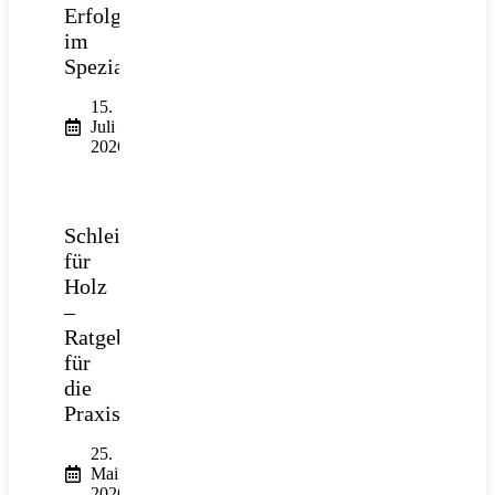
Erfolg
im
Spezialtiefbau
15.
Juli
2026
Schleifpapier
für
Holz
–
Ratgeber
für
die
Praxis
25.
Mai
2026