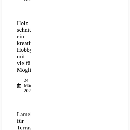
Holz
schnitzen:
ein
kreatives
Hobby
mit
vielfältigen
Möglichkeiten
24.
März
2026
Lamellendach
für
Terrasse