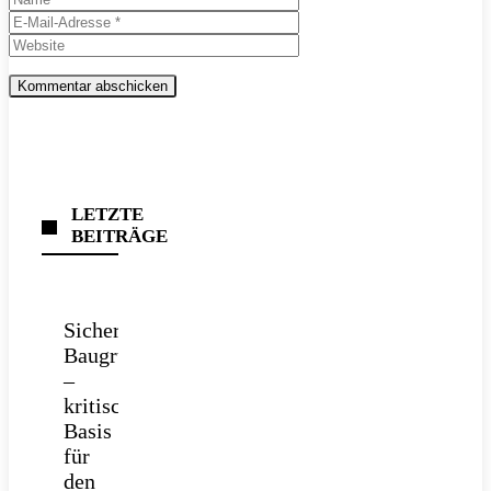
Mail-
Website
Adresse
LETZTE
BEITRÄGE
Sichere
Baugrube
–
kritische
Basis
für
den