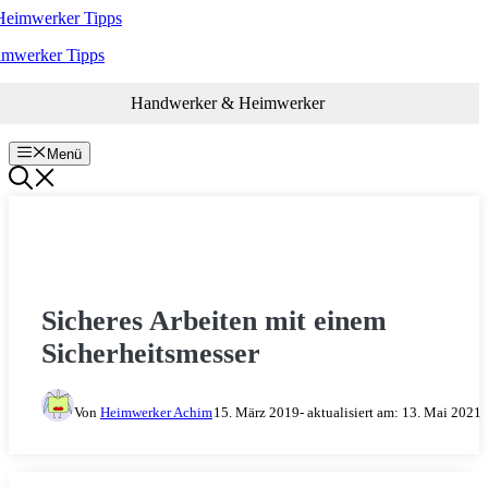
Zum
Inhalt
imwerker Tipps
springen
Handwerker & Heimwerker
Menü
WERKZEUG
Sicheres Arbeiten mit einem
Sicherheitsmesser
Von
Heimwerker Achim
15. März 2019
- aktualisiert am:
13. Mai 2021