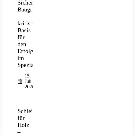
Sichere
Baugrube
–
kritische
Basis
für
den
Erfolg
im
Spezialtiefbau
15.
Juli
2026
Schleifpapier
für
Holz
–