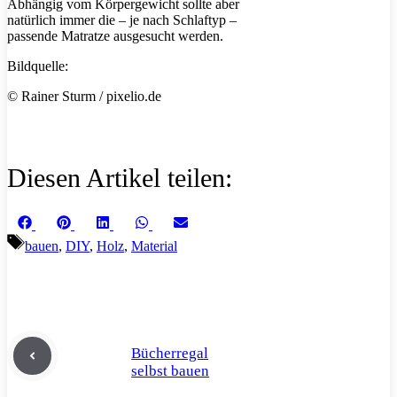
Abhängig vom Körpergewicht sollte aber
natürlich immer die – je nach Schlaftyp –
passende Matratze ausgesucht werden.
Bildquelle:
© Rainer Sturm / pixelio.de
Diesen Artikel teilen:
Share
Share
Share
Share
Share
Facebook
Pinterest
LinkedIn
WhatsApp
Email
on
on
on
on
on
Schlagwörter
bauen
,
DIY
,
Holz
,
Material
Bücherregal
selbst bauen