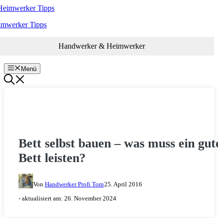
Zum
Inhalt
imwerker Tipps
springen
Handwerker & Heimwerker
Menü
HOLZ & HOLZARBEITEN
Bett selbst bauen – was muss ein gut
Bett leisten?
Von
Handwerker Profi Tom
25. April 2016
- aktualisiert am:
26. November 2024