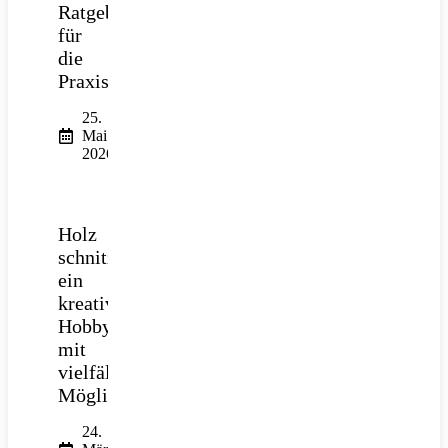
Ratgeber
für
die
Praxis
25.
Mai
2026
Holz
schnitzen:
ein
kreatives
Hobby
mit
vielfältigen
Möglichkeiten
24.