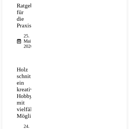
Ratgeber
für
die
Praxis
25.
Mai
2026
Holz
schnitzen:
ein
kreatives
Hobby
mit
vielfältigen
Möglichkeiten
24.