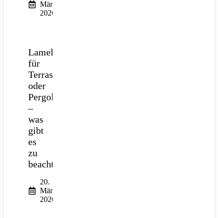
März
2026
Lamellendach
für
Terrasse
oder
Pergola
–
was
gibt
es
zu
beachten?
20.
März
2026