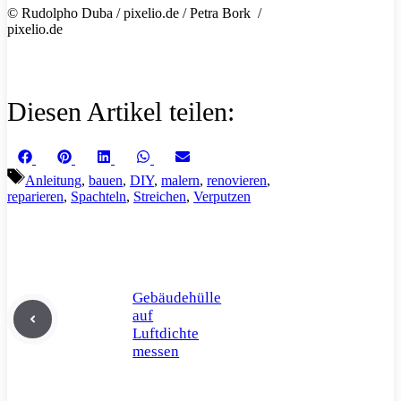
© Rudolpho Duba / pixelio.de / Petra Bork /
pixelio.de
Diesen Artikel teilen:
Share
Share
Share
Share
Share
Facebook
Pinterest
LinkedIn
WhatsApp
Email
on
on
on
on
on
Schlagwörter
Anleitung
,
bauen
,
DIY
,
malern
,
renovieren
,
reparieren
,
Spachteln
,
Streichen
,
Verputzen
Gebäudehülle
auf
Luftdichte
messen