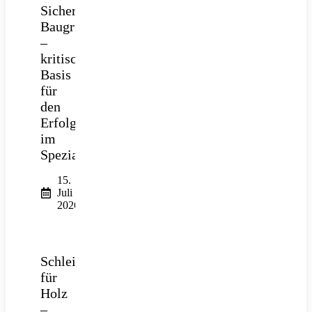
Sichere
Baugrube
–
kritische
Basis
für
den
Erfolg
im
Spezialtiefbau
15.
Juli
2026
Schleifpapier
für
Holz
–