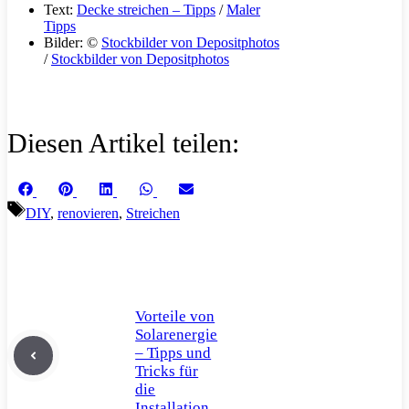
Text:
Decke streichen – Tipps
/
Maler
Tipps
Bilder: ©
Stockbilder von Depositphotos
/
Stockbilder von Depositphotos
Diesen Artikel teilen:
Share
Share
Share
Share
Share
Facebook
Pinterest
LinkedIn
WhatsApp
Email
on
on
on
on
on
Schlagwörter
DIY
,
renovieren
,
Streichen
Vorteile von
Solarenergie
– Tipps und
Tricks für
die
Installation