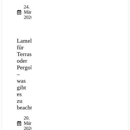
24.
März
2026
Lamellendach
für
Terrasse
oder
Pergola
–
was
gibt
es
zu
beachten?
20.
März
2026