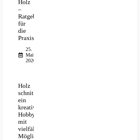
Holz
–
Ratgeber
für
die
Praxis
25.
Mai
2026
Holz
schnitzen:
ein
kreatives
Hobby
mit
vielfältigen
Möglichkeiten