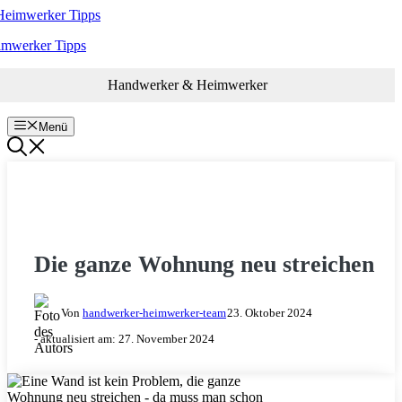
Zum
Inhalt
imwerker Tipps
springen
Handwerker & Heimwerker
Menü
RENOVIEREN & SANIEREN
Die ganze Wohnung neu streichen
Von
handwerker-heimwerker-team
23. Oktober 2024
- aktualisiert am:
27. November 2024