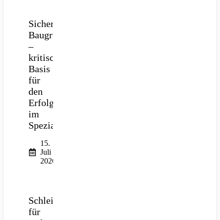
Sichere
Baugrube
–
kritische
Basis
für
den
Erfolg
im
Spezialtiefbau
15.
Juli
2026
Schleifpapier
für