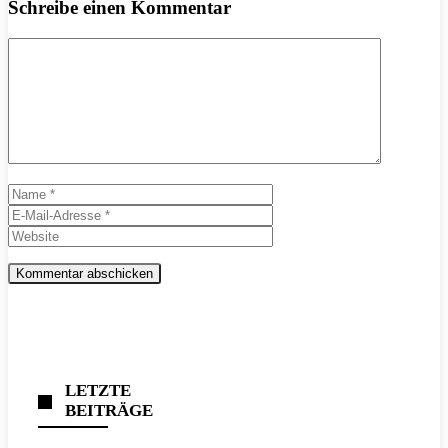
Schreibe einen Kommentar
Kommentar
Name
E-
Mail-
Website
Adresse
LETZTE
BEITRÄGE