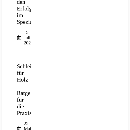
den
Erfolg
im
Spezialtiefbau
15.
Juli
2026
Schleifpapier
für
Holz
–
Ratgeber
für
die
Praxis
25.
Mai