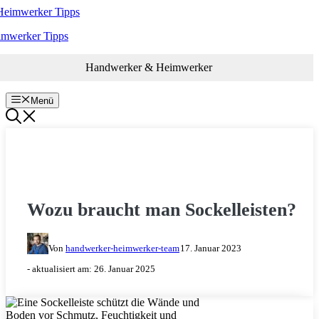
Zum
Inhalt
imwerker Tipps
springen
Handwerker & Heimwerker
Menü
HOLZ & HOLZARBEITEN
Wozu braucht man Sockelleisten?
Von
handwerker-heimwerker-team
17. Januar 2023
- aktualisiert am:
26. Januar 2025