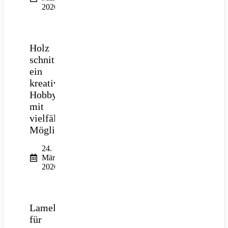
2026
Holz
schnitzen:
ein
kreatives
Hobby
mit
vielfältigen
Möglichkeiten
24.
März
2026
Lamellendach
für