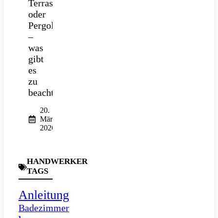
Terrasse
oder
Pergola
–
was
gibt
es
zu
beachten?
20.
März
2026
HANDWERKER
TAGS
Anleitung
Badezimmer