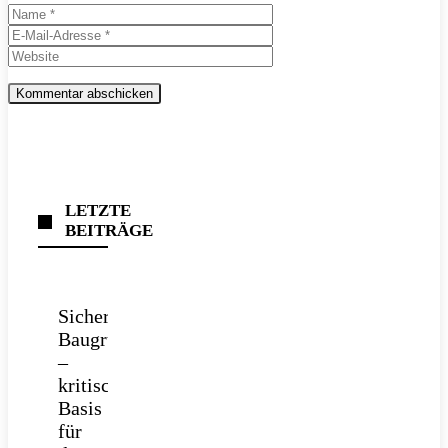
Name
E-
Mail-
Website
Adresse
LETZTE
BEITRÄGE
Sichere
Baugrube
–
kritische
Basis
für