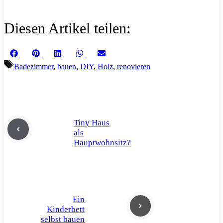
Diesen Artikel teilen:
Share
Share
Share
Share
Share
Facebook
Pinterest
LinkedIn
WhatsApp
Email
on
on
on
on
on
Schlagwörter
Badezimmer
,
bauen
,
DIY
,
Holz
,
renovieren
Tiny Haus
als
Hauptwohnsitz?
Ein
Kinderbett
selbst bauen