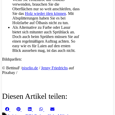
verwenden, brauchen Sie die
Oberflächen nur so weit anschleifen, dass
Sie das
Holz wieder ölen können
. Mit
Absplitterungen haben Sie es bei
Holzfarbe auf Ölbasis nicht zu tun.
Als Alternative zu Farbe oder Lasur
bietet sich mitunter auch Sprühlack an.
Doch auch beim Sprühen müssen Sie auf
einen regelmäßigen Auftrag achten. So
easy wie es für Laien auf den ersten
Blick aussehen mag, ist das auch nicht.
Bildquellen:
© BettinaF /
pixelio.de
/
Jenny Friedrichs
auf
Pixabay /
Diesen Artikel teilen:
Share
Share
Share
Share
Share
Facebook
Pinterest
LinkedIn
WhatsApp
Email
on
on
on
on
on
Schlagwörter