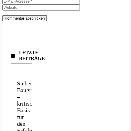
Website
Adresse
LETZTE
BEITRÄGE
Sichere
Baugrube
–
kritische
Basis
für
den
Erfolg