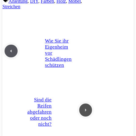
Anleitung
,
DIY
,
Farben
,
Holz
,
Möbel
,
Streichen
Wie Sie ihr
Eigenheim
vor
Schädlingen
schützen
Sind die
Reifen
abgefahren
oder noch
nicht?