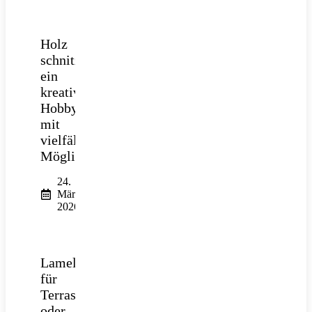
Holz
schnitzen:
ein
kreatives
Hobby
mit
vielfältigen
Möglichkeiten
24.
März
2026
Lamellendach
für
Terrasse
oder