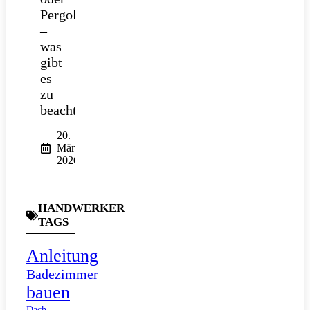
Pergola
–
was
gibt
es
zu
beachten?
20.
März
2026
HANDWERKER
TAGS
Anleitung
Badezimmer
bauen
Dach