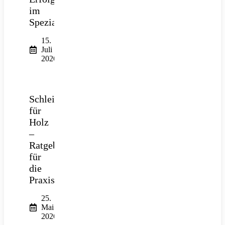
im
Spezialtiefbau
15.
Juli
2026
Schleifpapier
für
Holz
–
Ratgeber
für
die
Praxis
25.
Mai
2026