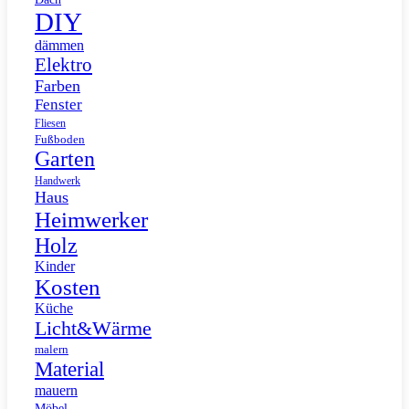
DIY
dämmen
Elektro
Farben
Fenster
Fliesen
Fußboden
Garten
Handwerk
Haus
Heimwerker
Holz
Kinder
Kosten
Küche
Licht&Wärme
malern
Material
mauern
Möbel