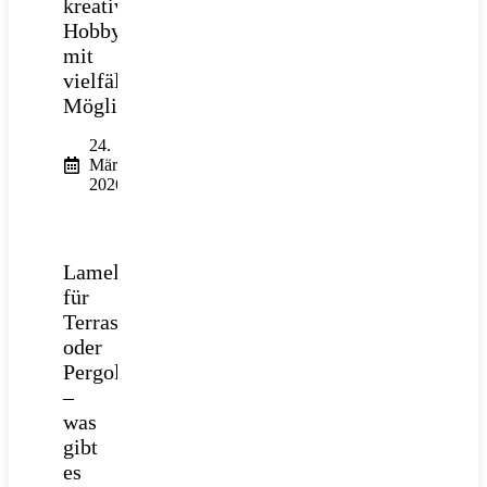
kreatives
Hobby
mit
vielfältigen
Möglichkeiten
24.
März
2026
Lamellendach
für
Terrasse
oder
Pergola
–
was
gibt
es