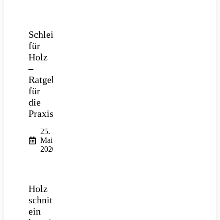
Schleifpapier
für
Holz
–
Ratgeber
für
die
Praxis
25.
Mai
2026
Holz
schnitzen:
ein