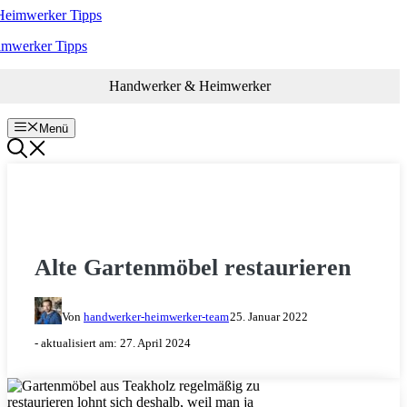
Zum
Inhalt
imwerker Tipps
springen
Handwerker & Heimwerker
Menü
GARTEN & BALKON
Alte Gartenmöbel restaurieren
Von
handwerker-heimwerker-team
25. Januar 2022
- aktualisiert am:
27. April 2024