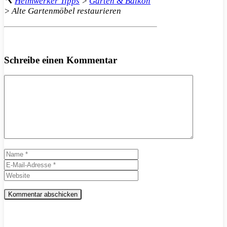
🔨
Heimwerker Tipps
>
Garten & Balkon
>
Alte Gartenmöbel restaurieren
Schreibe einen Kommentar
Kommentar
Name
E-
Mail-
Website
Adresse