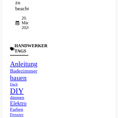
zu
beachten?
20.
März
2026
HANDWERKER
TAGS
Anleitung
Badezimmer
bauen
Dach
DIY
dämmen
Elektro
Farben
Fenster