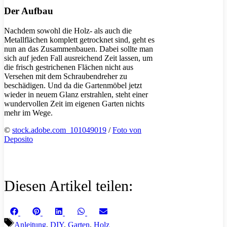
Der Aufbau
Nachdem sowohl die Holz- als auch die
Metallflächen komplett getrocknet sind, geht es
nun an das Zusammenbauen. Dabei sollte man
sich auf jeden Fall ausreichend Zeit lassen, um
die frisch gestrichenen Flächen nicht aus
Versehen mit dem Schraubendreher zu
beschädigen. Und da die Gartenmöbel jetzt
wieder in neuem Glanz erstrahlen, steht einer
wundervollen Zeit im eigenen Garten nichts
mehr im Wege.
©
stock.adobe.com_101049019
/
Foto von
Deposito
Diesen Artikel teilen:
Share
Share
Share
Share
Share
Facebook
Pinterest
LinkedIn
WhatsApp
Email
on
on
on
on
on
Schlagwörter
Anleitung
,
DIY
,
Garten
,
Holz