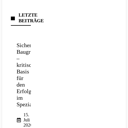
LETZTE
BEITRÄGE
Sichere
Baugrube
–
kritische
Basis
für
den
Erfolg
im
Spezialtiefbau
15.
Juli
2026