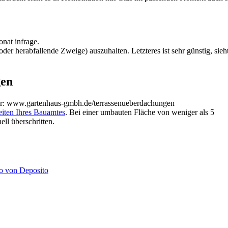
nat infrage.
 oder herabfallende Zweige) auszuhalten. Letzteres ist sehr günstig, sieh
gen
er: www.gartenhaus-gmbh.de/terrassenueberdachungen
iten Ihres Bauamtes
. Bei einer umbauten Fläche von weniger als 5
ll überschritten.
o von Deposito