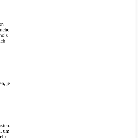
on
anche
holz
uch
en, je
sten.
h, um
ehr