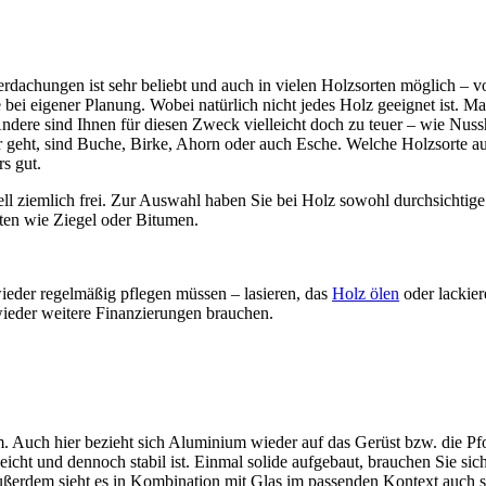
erdachungen ist sehr beliebt und auch in vielen Holzsorten möglich – v
bei eigener Planung. Wobei natürlich nicht jedes Holz geeignet ist. M
ndere sind Ihnen für diesen Zweck vielleicht doch zu teuer – wie Nuss
 geht, sind Buche, Birke, Ahorn oder auch Esche. Welche Holzsorte a
s gut.
ell ziemlich frei. Zur Auswahl haben Sie bei Holz sowohl durchsichtige
ten wie Ziegel oder Bitumen.
eder regelmäßig pflegen müssen – lasieren, das
Holz ölen
oder lackier
ieder weitere Finanzierungen brauchen.
 Auch hier bezieht sich Aluminium wieder auf das Gerüst bzw. die Pfo
icht und dennoch stabil ist. Einmal solide aufgebaut, brauchen Sie sic
ßerdem sieht es in Kombination mit Glas im passenden Kontext auch s