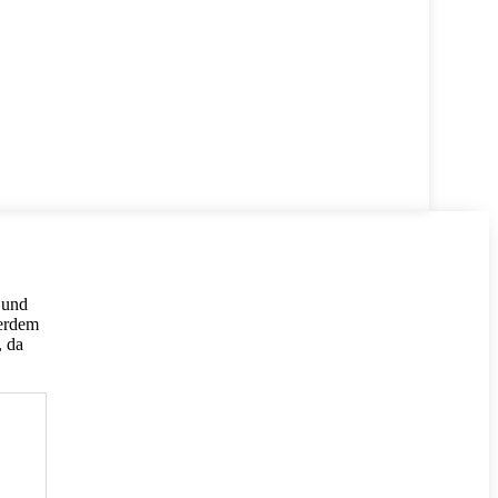
 und
ßerdem
, da