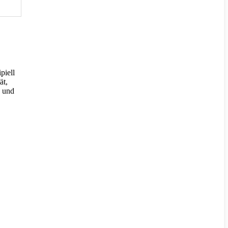
piell
ät,
h und