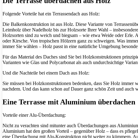
Die Terrasse überdachen aus Holz
Folgende Vorteile hat ein Terrassendach aus Holz:
Die Balkenkonstruktion ist aus Holz. Diese Variante von Terrassenüb
Leimholz über Nadelholz bis zur Holzsorte Ihrer Wahl – insbesondere 
Holzsorten sind zu weich und biegsam – wie etwa Weide oder Erle. A
oder Kirsche. Von tropischen Hölzern ganz zu schweigen. Was immer
immer Sie wählen – Holz passt in eine natürliche Umgebung besonder
Für das Material des Daches sind Sie bei Holzkonstruktionen prinzipi
Varianten wie Glas und Polycarbonat als auch undurchsichtige Varian
Und die Nachteile bei einem Dach aus Holz:
Sie müssen bei Holzkonstruktionen bedenken, dass Sie Holz immer wi
nachdem. Und das kann schon auf Dauer ganz schön Zeit und auch w
Eine Terrasse mit Aluminium überdachen
Vorteile einer Alu-Überdachung:
Nicht zu verachten sind mitunter auch Überdachungen aus Aluminium.
Aluminium hat den großen Vorteil – gegenüber Holz – dass es pflegele
eine Überdachung mit Alu-Konstruktion nicht weiter zu kümmern. Au