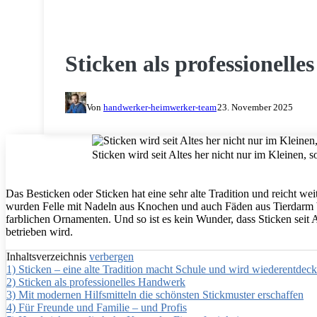
KREATIV WERDEN
Sticken als professionell
Von
handwerker-heimwerker-team
23. November 2025
Sticken wird seit Altes her nicht nur im Kleinen, 
Das Besticken oder Sticken hat eine sehr alte Tradition und reicht we
wurden Felle mit Nadeln aus Knochen und auch Fäden aus Tierdarm be
farblichen Ornamenten. Und so ist es kein Wunder, dass Sticken seit 
betrieben wird.
Inhaltsverzeichnis
verbergen
1)
Sticken – eine alte Tradition macht Schule und wird wiederentdeck
2)
Sticken als professionelles Handwerk
3)
Mit modernen Hilfsmitteln die schönsten Stickmuster erschaffen
4)
Für Freunde und Familie – und Profis