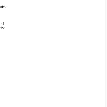
tickt
bei
eise