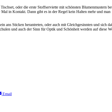
Tischset, oder die erste Stoffserviette mit schönsten Blumenmustern bes
e Mal in Kontakt. Dann gibt es in der Regel kein Halten mehr und man
ein ans Sticken herantreten, oder auch mit Gleichgesinnten und sich da
 schulen und auch der Sinn für Optik und Schönheit werden auf diese W
Share
Email
on