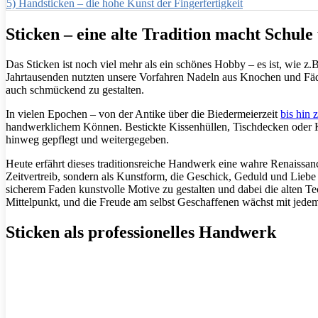
5)
Handsticken – die hohe Kunst der Fingerfertigkeit
Sticken – eine alte Tradition macht Schul
Das Sticken ist noch viel mehr als ein schönes Hobby – es ist, wie z.
Jahrtausenden nutzten unsere Vorfahren Nadeln aus Knochen und Fäde
auch schmückend zu gestalten.
In vielen Epochen – von der Antike über die Biedermeierzeit
bis hin 
handwerklichem Können. Bestickte Kissenhüllen, Tischdecken oder K
hinweg gepflegt und weitergegeben.
Heute erfährt dieses traditionsreiche Handwerk eine wahre Renaissa
Zeitvertreib, sondern als Kunstform, die Geschick, Geduld und Liebe
sicherem Faden kunstvolle Motive zu gestalten und dabei die alten T
Mittelpunkt, und die Freude am selbst Geschaffenen wächst mit jedem
Sticken als professionelles Handwerk