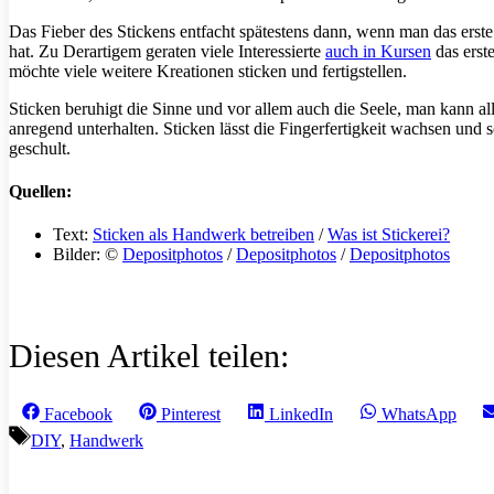
Das Fieber des Stickens entfacht spätestens dann, wenn man das erste 
hat. Zu Derartigem geraten viele Interessierte
auch in Kursen
das erst
möchte viele weitere Kreationen sticken und fertigstellen.
Sticken beruhigt die Sinne und vor allem auch die Seele, man kann all
anregend unterhalten. Sticken lässt die Fingerfertigkeit wachsen und
geschult.
Quellen:
Text:
Sticken als Handwerk betreiben
/
Was ist Stickerei?
Bilder: ©
Depositphotos
/
Depositphotos
/
Depositphotos
Diesen Artikel teilen:
Share
Share
Share
Share
Facebook
Pinterest
LinkedIn
WhatsApp
on
on
on
on
Schlagwörter
DIY
,
Handwerk