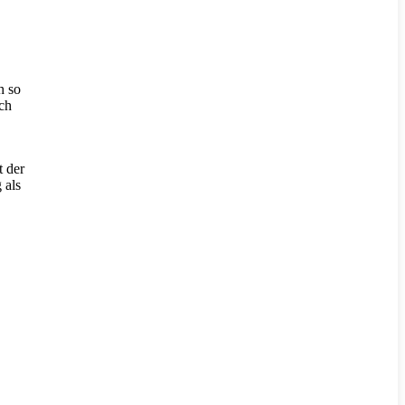
h so
ch
t der
 als