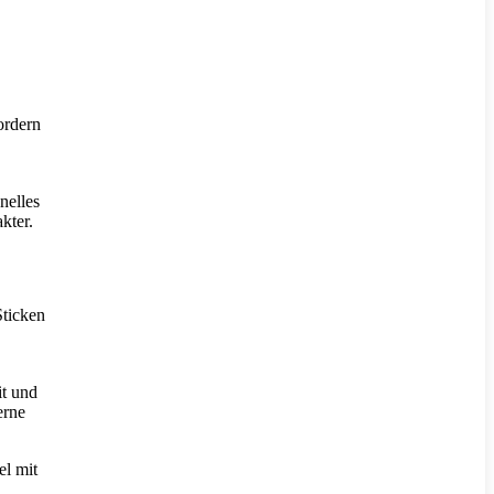
ordern
nelles
kter.
Sticken
it und
erne
el mit