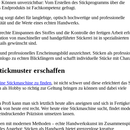
e Können unverzichtbar: Vom Erstellen des Stickprogramms über die
s Endprodukts ist Fachkompetenz gefragt.
sorgt dabei für langlebige, optisch hochwertige und professionelle
izität und die Werte eines echten Handwerks.
echte Einspannen des Stoffes und die Kontrolle der fertigen Arbeit erf
n von maschineller und handgeführter Stickerei ist in spezialisierten
tails gewünscht sind.
t und professionelles Erscheinungsbild auszeichnet. Sticken als professio
ogo zu echten Blickfängern und schafft individuelle Stücke mit Chara
tickmuster erschaffen
ine Stickmaschine zu finden
, ist nicht schwer und diese erleichtert das 
n als Hobby so richtig zur Geltung bringen zu können und dabei viele
rofi kann man sich letztlich heute alles aneignen und sich in Fertigke
ik von heute erst recht. Wer heute eine Stickmaschine sucht, findet mod
eindruckender Präzision umsetzen lassen.
sideen mit modernen Methoden – echte Handwerkskunst im Zusammenspi
les Angebot: Sticken als Handwerk bietet grenzenlose kreative