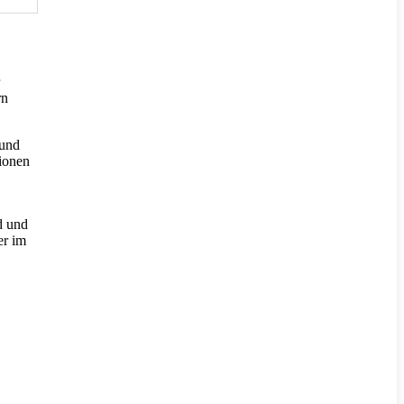
rn
 und
ionen
d und
er im