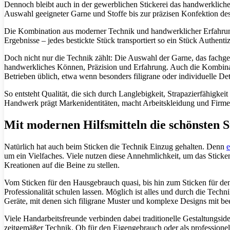
Dennoch bleibt auch in der gewerblichen Stickerei das handwerklich
Auswahl geeigneter Garne und Stoffe bis zur präzisen Konfektion de
Die Kombination aus moderner Technik und handwerklicher Erfahrung 
Ergebnisse – jedes bestickte Stück transportiert so ein Stück Authent
Doch nicht nur die Technik zählt: Die Auswahl der Garne, das fachger
handwerkliches Können, Präzision und Erfahrung. Auch die Kombinatio
Betrieben üblich, etwa wenn besonders filigrane oder individuelle De
So entsteht Qualität, die sich durch Langlebigkeit, Strapazierfähigkei
Handwerk prägt Markenidentitäten, macht Arbeitskleidung und Firmenl
Mit modernen Hilfsmitteln die schönsten S
Natürlich hat auch beim Sticken die Technik Einzug gehalten. Denn
e
um ein Vielfaches. Viele nutzen diese Annehmlichkeit, um das Sticke
Kreationen auf die Beine zu stellen.
Vom Sticken für den Hausgebrauch quasi, bis hin zum Sticken für den P
Professionalität schulen lassen. Möglich ist alles und durch die Techn
Geräte, mit denen sich filigrane Muster und komplexe Designs mit be
Viele Handarbeitsfreunde verbinden dabei traditionelle Gestaltung
zeitgemäßer Technik. Ob für den Eigengebrauch oder als professionel