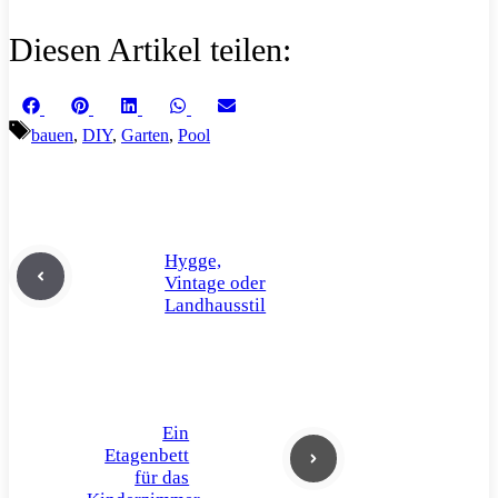
Diesen Artikel teilen:
Share
Share
Share
Share
Share
Facebook
Pinterest
LinkedIn
WhatsApp
Email
on
on
on
on
on
Schlagwörter
bauen
,
DIY
,
Garten
,
Pool
Hygge,
Vintage oder
Landhausstil
Ein
Etagenbett
für das