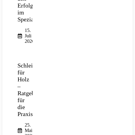
Erfolg
im
Spezialtiefbau
15.
Juli
2026
Schleifpapier
für
Holz
–
Ratgeber
für
die
Praxis
25.
Mai