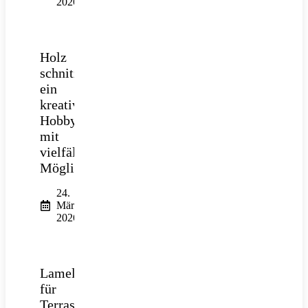
2026
Holz
schnitzen:
ein
kreatives
Hobby
mit
vielfältigen
Möglichkeiten
24.
März
2026
Lamellendach
für
Terrasse