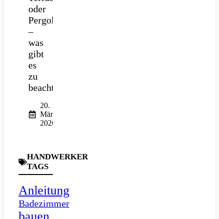
oder
Pergola
–
was
gibt
es
zu
beachten?
20.
März
2026
HANDWERKER
TAGS
Anleitung
Badezimmer
bauen