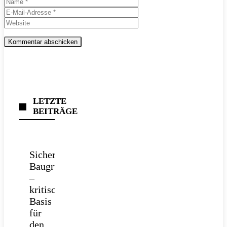
Name
E-
Mail-
Website
Adresse
LETZTE
BEITRÄGE
Sichere
Baugrube
–
kritische
Basis
für
den