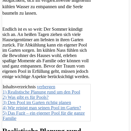
Möglichkeit, sich im vergleichsweise angenehm
kühlen Wasser zu entspannen und die Seele
baumeln zu lassen.
Endlich ist es so weit: Der Sommer kündigt
sich an. An heißen Tagen ziehen sich viele
Hauseigentümer am liebsten in ihren Garten
zurück. Für Abkühlung kann ein eigener Pool
im Garten sorgen. Im kühlen Nass fühlen sich
die Bewohner des Hauses wohl, erleben
spaßige Momente als Familie oder können voll
und ganz entspannen. Bevor der Traum vom
eigenen Pool in Erfüllung geht, müssen jedoch
einige wichtige Aspekte berücksichtigt werden.
Inhaltsverzeichnis
verbergen
1)
Realistische Planung rund um den Pool
2)
Was gibt es für Pools?
3)
Den Pool im Garten richtig planen
4)
Wie reinigt man seinen Pool im Garten?
5)
Das Fazit – ein eigener Pool für die ganze
Familie