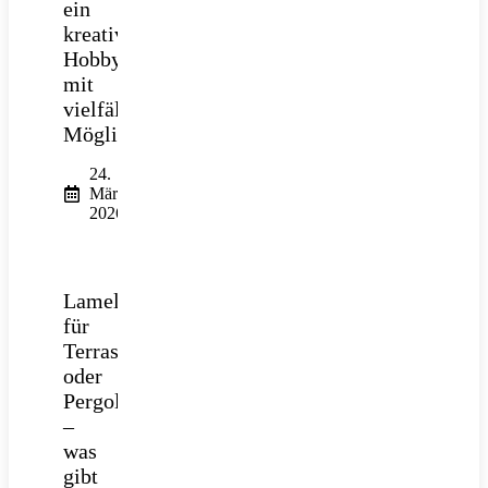
ein
kreatives
Hobby
mit
vielfältigen
Möglichkeiten
24.
März
2026
Lamellendach
für
Terrasse
oder
Pergola
–
was
gibt