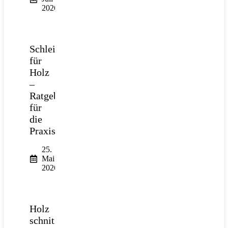
2026
Schleifpapier
für
Holz
–
Ratgeber
für
die
Praxis
25.
Mai
2026
Holz
schnitzen: