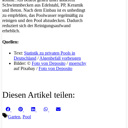
Schwimmbecken aus Edelstahl, PP, Keramik
und Beton. Nach dem Einbau ist es unbedingt
zu empfehlen, das Poolwasser regelmäßig zu
reinigen und den Pool abzudecken. Dadurch
reduziert sich der Reinigungsaufwand
erheblich.
Quellen:
Text:
Statistik zu privaten Pools in
Deutschland
/
Algenbefall vorbeugen
Bilder: ©
Foto von Deposito
/
moerschy
auf Pixabay /
Foto von Deposito
Diesen Artikel teilen:
Share
Share
Share
Share
Share
Facebook
Pinterest
LinkedIn
WhatsApp
Email
on
on
on
on
on
Schlagwörter
Garten
,
Pool