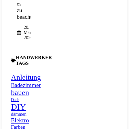
es
zu
beachten?
20.
März
2026
HANDWERKER
TAGS
Anleitung
Badezimmer
bauen
Dach
DIY
dämmen
Elektro
Farben