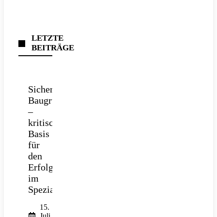
LETZTE
BEITRÄGE
Sichere
Baugrube
–
kritische
Basis
für
den
Erfolg
im
Spezialtiefbau
15.
Juli