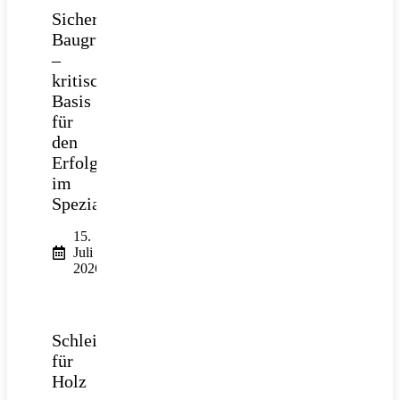
Sichere
Baugrube
–
kritische
Basis
für
den
Erfolg
im
Spezialtiefbau
15.
Juli
2026
Schleifpapier
für
Holz