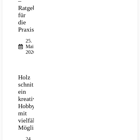
–
Ratgeber
für
die
Praxis
25.
Mai
2026
Holz
schnitzen:
ein
kreatives
Hobby
mit
vielfältigen
Möglichkeiten
24.