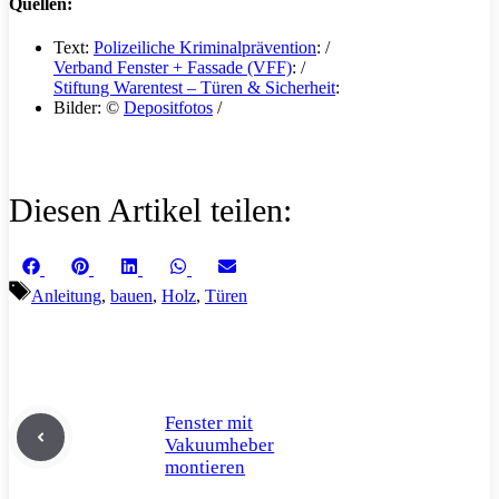
Quellen:
Text:
Polizeiliche Kriminalprävention
: /
Verband Fenster + Fassade (VFF)
: /
Stiftung Warentest – Türen & Sicherheit
:
Bilder: ©
Depositfotos
/
Diesen Artikel teilen:
Share
Share
Share
Share
Share
Facebook
Pinterest
LinkedIn
WhatsApp
Email
on
on
on
on
on
Schlagwörter
Anleitung
,
bauen
,
Holz
,
Türen
Fenster mit
Vakuumheber
montieren