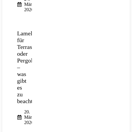
März
2026
Lamellendach
für
Terrasse
oder
Pergola
–
was
gibt
es
zu
beachten?
20.
März
2026