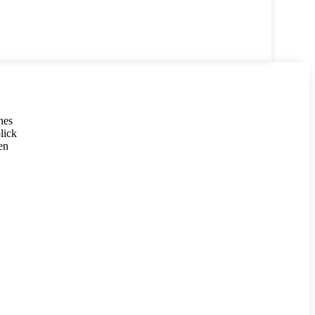
nes
lick
en