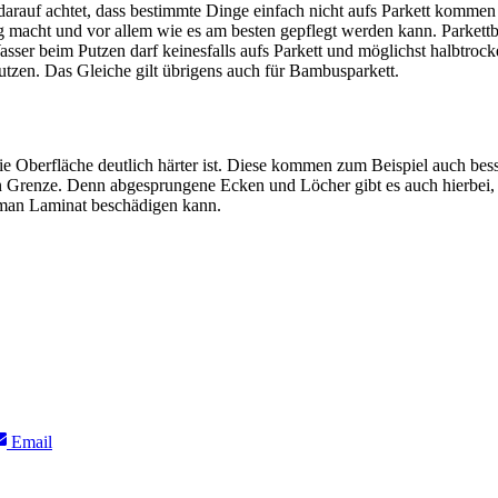
arauf achtet, dass bestimmte Dinge einfach nicht aufs Parkett kommen
tig macht und vor allem wie es am besten gepflegt werden kann. Parkett
ser beim Putzen darf keinesfalls aufs Parkett und möglichst halbtrock
tzen. Das Gleiche gilt übrigens auch für Bambusparkett.
ie Oberfläche deutlich härter ist. Diese kommen zum Beispiel auch bess
en Grenze. Denn abgesprungene Ecken und Löcher gibt es auch hierbei
man Laminat beschädigen kann.
Share
Email
on