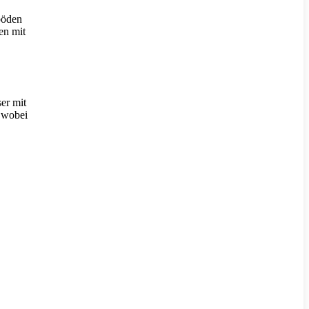
böden
en mit
er mit
, wobei