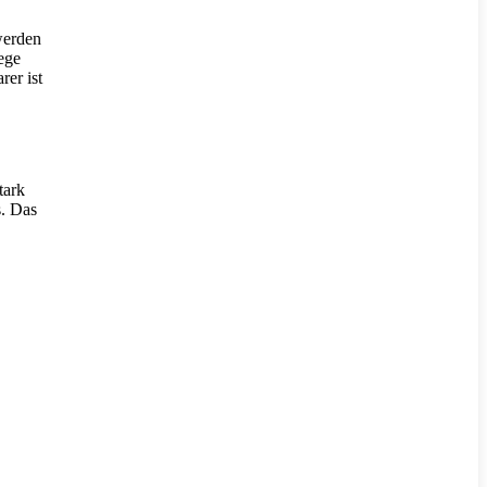
werden
ege
rer ist
tark
s. Das