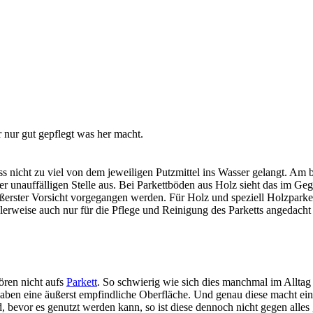
 nur gut gepflegt was her macht.
s nicht zu viel von dem jeweiligen Putzmittel ins Wasser gelangt. Am b
ner unauffälligen Stelle aus. Bei Parkettböden aus Holz sieht das im Ge
ßerster Vorsicht vorgegangen werden. Für Holz und speziell Holzparke
ealerweise auch nur für die Pflege und Reinigung des Parketts angedacht 
ören nicht aufs
Parkett
. So schwierig wie sich dies manchmal im Alltag
 haben eine äußerst empfindliche Oberfläche. Und genau diese macht ein
 bevor es genutzt werden kann, so ist diese dennoch nicht gegen alles g