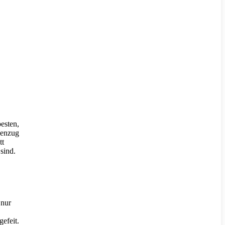
esten,
genzug
tt
sind.
 nur
efeit.