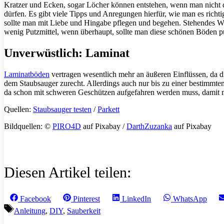
Kratzer und Ecken, sogar Löcher können entstehen, wenn man nicht d
dürfen. Es gibt viele Tipps und Anregungen hierfür, wie man es rich
sollte man mit Liebe und Hingabe pflegen und begehen. Stehendes Was
wenig Putzmittel, wenn überhaupt, sollte man diese schönen Böden pu
Unverwüstlich: Laminat
Laminatböden
vertragen wesentlich mehr an äußeren Einflüssen, da d
dem Staubsauger zurecht. Allerdings auch nur bis zu einer bestimmt
da schon mit schweren Geschützen aufgefahren werden muss, damit 
Quellen:
Staubsauger testen
/
Parkett
Bildquellen: ©
PIRO4D
auf Pixabay /
DarthZuzanka
auf Pixabay
Diesen Artikel teilen:
Share
Share
Share
Share
Facebook
Pinterest
LinkedIn
WhatsApp
on
on
on
on
Schlagwörter
Anleitung
,
DIY
,
Sauberkeit