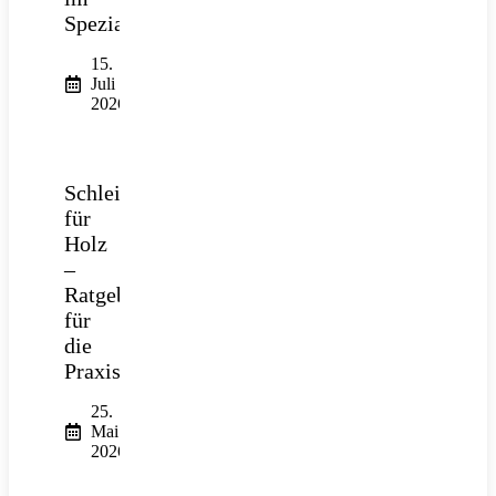
Spezialtiefbau
15.
Juli
2026
Schleifpapier
für
Holz
–
Ratgeber
für
die
Praxis
25.
Mai
2026