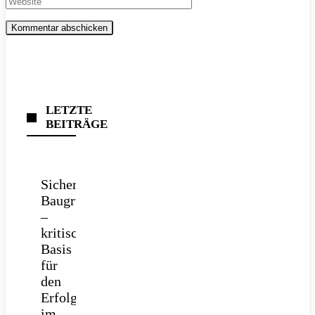
LETZTE
BEITRÄGE
Sichere
Baugrube
–
kritische
Basis
für
den
Erfolg
im