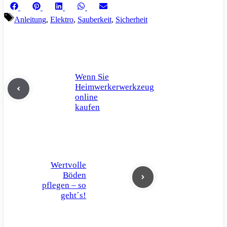
Share
Share
Share
Share
Share
Facebook
Pinterest
LinkedIn
WhatsApp
Email
on
on
on
on
on
Schlagwörter
Anleitung
,
Elektro
,
Sauberkeit
,
Sicherheit
Wenn Sie
Heimwerkerwerkzeug
online
kaufen
Wertvolle
Böden
pflegen – so
geht´s!