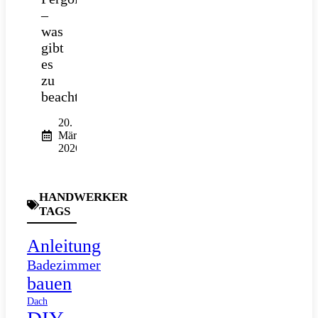
–
was
gibt
es
zu
beachten?
20.
März
2026
HANDWERKER
TAGS
Anleitung
Badezimmer
bauen
Dach