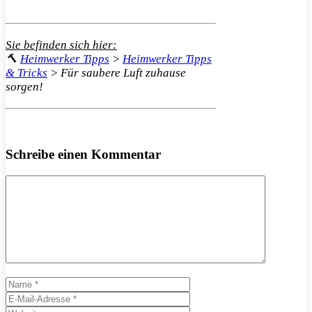
Sie befinden sich hier:
🔨
Heimwerker Tipps
>
Heimwerker Tipps
& Tricks
>
Für saubere Luft zuhause
sorgen!
Schreibe einen Kommentar
Kommentar
Name
E-
Mail-
Website
Adresse