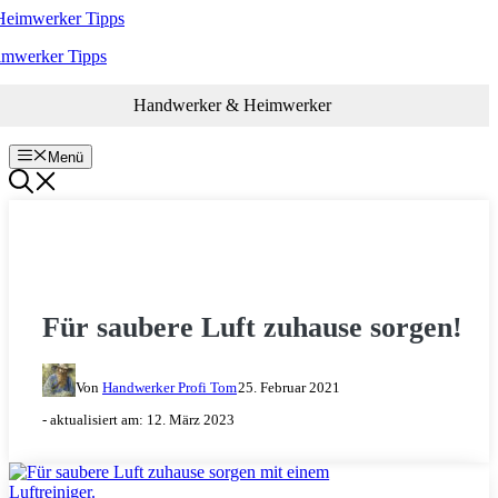
Zum
Inhalt
imwerker Tipps
springen
Handwerker & Heimwerker
Menü
HEIMWERKER TIPPS & TRICKS
Für saubere Luft zuhause sorgen!
Von
Handwerker Profi Tom
25. Februar 2021
- aktualisiert am:
12. März 2023