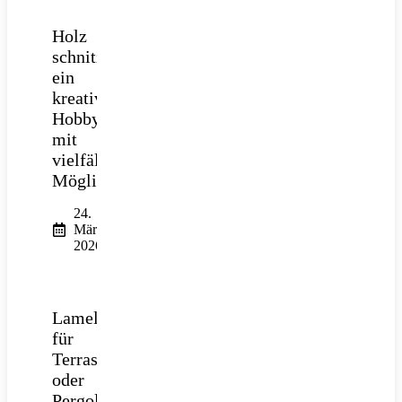
Holz
schnitzen:
ein
kreatives
Hobby
mit
vielfältigen
Möglichkeiten
24.
März
2026
Lamellendach
für
Terrasse
oder
Pergola