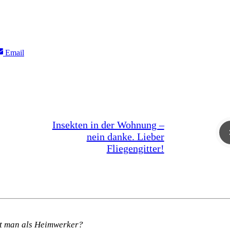
Share
Email
on
Insekten in der Wohnung –
nein danke. Lieber
Fliegengitter!
t man als Heimwerker?