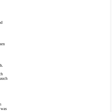
nd
nen
h.
ch
 auch
h
, was