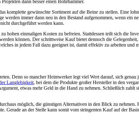
n Projekten dann besser einen Bohrhammer.
 das komplette gewünschte Sortiment auf die Beine zu stellen. Eine loh
kzeuge werden immer dann neu in den Bestand aufgenommen, wenn ein ne
 nicht durchgeführt werden kann.
zu hohen einmaligen Kosten zu befreien. Stattdessen teilt sich die Inves
 werden können. Der schrittweise Kauf bietet dennoch die Gelegenheit,
hes in jedem Fall dazu geeignet ist, damit effektiv zu arbeiten und m
reten. Denn so mancher Heimwerker legt viel Wert darauf, sich genau 
der Langlebigkeit
, bei dem die Produkte großer Hersteller in den verg
Argument, etwas mehr Geld in die Hand zu nehmen. Schließlich zahlt si
durchaus möglich, die günstigen Alternativen in den Blick zu nehmen. 
te. Gerade an der Stelle kann somit vom stringenten Kauf auf der Basis