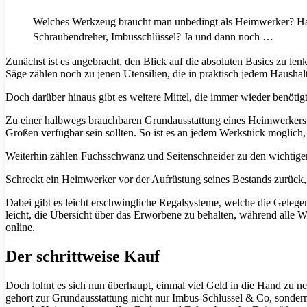
Welches Werkzeug braucht man unbedingt als Heimwerker? Ha
Schraubendreher, Imbusschlüssel? Ja und dann noch …
Zunächst ist es angebracht, den Blick auf die absoluten Basics zu l
Säge zählen noch zu jenen Utensilien, die in praktisch jedem Haushalt
Doch darüber hinaus gibt es weitere Mittel, die immer wieder benötig
Zu einer halbwegs brauchbaren Grundausstattung eines Heimwerkers 
Größen verfügbar sein sollten. So ist es an jedem Werkstück möglich,
Weiterhin zählen Fuchsschwanz und Seitenschneider zu den wichtigen
Schreckt ein Heimwerker vor der Aufrüstung seines Bestands zurück, 
Dabei gibt es leicht erschwingliche Regalsysteme, welche die Gelegenh
leicht, die Übersicht über das Erworbene zu behalten, während alle We
online.
Der schrittweise Kauf
Doch lohnt es sich nun überhaupt, einmal viel Geld in die Hand zu n
gehört zur Grundausstattung nicht nur Imbus-Schlüssel & Co, sonde