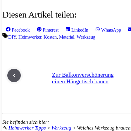
Diesen Artikel teilen:
Share
Share
Share
Share
Facebook
Pinterest
LinkedIn
WhatsApp
on
on
on
on
Schlagwörter
DIY
,
Heimwerker
,
Kosten
,
Material
,
Werkzeug
Zur Balkonverschönerung
einen Hängetisch bauen
Sie befinden sich hier:
🔨
Heimwerker Tipps
>
Werkzeug
>
Welches Werkzeug brauch