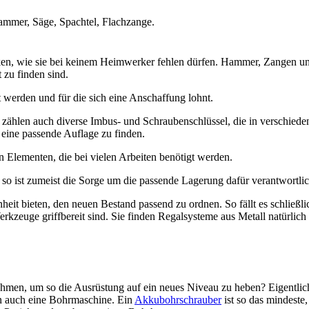
mmer, Säge, Spachtel, Flachzange.
enken, wie sie bei keinem Heimwerker fehlen dürfen. Hammer, Zangen u
 zu finden sind.
t werden und für die sich eine Anschaffung lohnt.
zählen auch diverse Imbus- und Schraubenschlüssel, die in verschiede
 eine passende Auflage zu finden.
 Elementen, die bei vielen Arbeiten benötigt werden.
so ist zumeist die Sorge um die passende Lagerung dafür verantwortlic
eit bieten, den neuen Bestand passend zu ordnen. So fällt es schließli
rkzeuge griffbereit sind. Sie finden Regalsysteme aus Metall natürlich
ehmen, um so die Ausrüstung auf ein neues Niveau zu heben? Eigentlic
rn auch eine Bohrmaschine. Ein
Akkubohrschrauber
ist so das mindeste