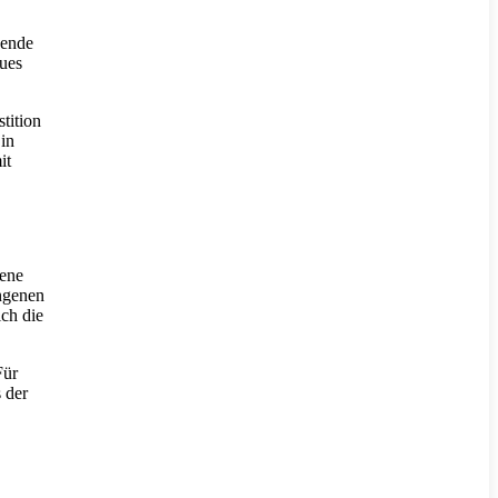
nende
ues
tition
 in
it
jene
angenen
ch die
Für
 der