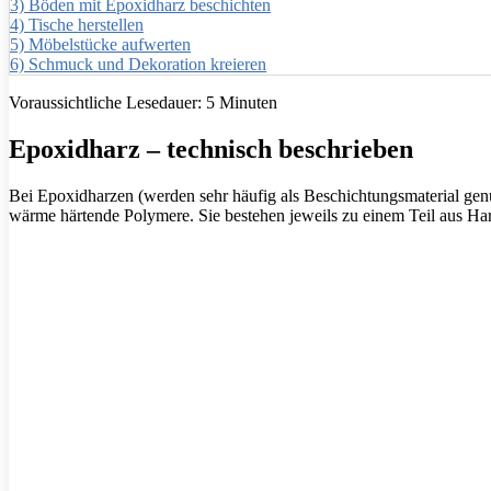
3)
Böden mit Epoxidharz beschichten
4)
Tische herstellen
5)
Möbelstücke aufwerten
6)
Schmuck und Dekoration kreieren
Voraussichtliche Lesedauer:
5
Minuten
Epoxidharz – technisch beschrieben
Bei Epoxidharzen (werden sehr häufig als Beschichtungsmaterial genut
wärme härtende Polymere. Sie bestehen jeweils zu einem Teil aus Ha