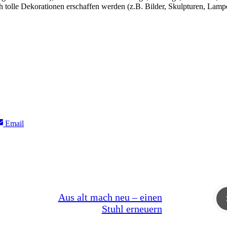
olle Dekorationen erschaffen werden (z.B. Bilder, Skulpturen, Lamp
Share
Email
on
Aus alt mach neu – einen
Stuhl erneuern