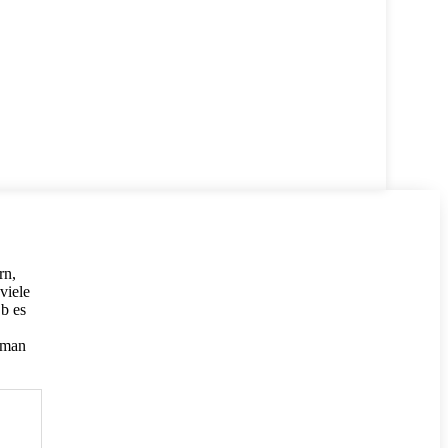
rn,
viele
Ob es
e man