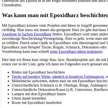
Oberfläche aus Epoxid ist in der Regel besonders kratzfest und auch
Chemikalien.
Was kann man mit Epoxidharz beschichte
Mit Epoxidharz können viele Projekte und Ideen in Angriff genomme
vielfältig. Man muss nur immer das geeignete Harz (es gibt durchaus
Angebote in Sachen Epoxidharz
finden. Epoxidharz wird unter andere
zuverlässige Beschichtung/Versiegelung. Aber es geht, wenn man mit 
zu erfüllen. Durch seine Optik ist Epoxidharz sehr überzeugend und
Epoxidharz zum Beispiel Tische, Regale, Schmuck, Dekoration oder so
Verarbeitung kann man schnell
seine Epoxidharz-Ideen realisieren
.
Hier liste ich Ihnen kurz einige Bau- bzw. Bastelprojekte auf, die mit
ersten vier in der Liste, gehe ich dann im Folgenden noch genauer ein
Böden mit Epoxidharz beschichten
Tische auf kreative Weise, nämlich in kreativen Farbnuancen
, 
Möbelstücke aufwerten, indem man sie mit Epoxidharz beschic
Unterschiedlichen Schmuck (z.B. Ohrringe, Ringe, Anhänger) 
Unterschiedliche Dekoration/Kunst (z.B. Untersetzer, Briefbesc
Lampen mit dem Epoxidharz bauen
Uhren damit herstellen
Boote mit Epoxidharz bearbeiten