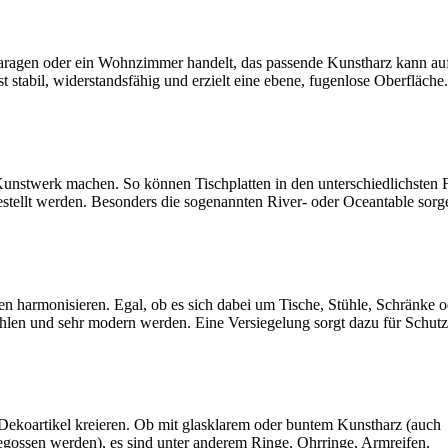
aragen oder ein Wohnzimmer handelt, das passende Kunstharz kann auf
stabil, widerstandsfähig und erzielt eine ebene, fugenlose Oberfläche
 Kunstwerk machen. So können Tischplatten in den unterschiedlichsten 
gestellt werden. Besonders die sogenannten River- oder Oceantable sorg
 harmonisieren. Egal, ob es sich dabei um Tische, Stühle, Schränke o
hlen und sehr modern werden. Eine Versiegelung sorgt dazu für Schutz
ekoartikel kreieren. Ob mit glasklarem oder buntem Kunstharz (auch
gossen werden), es sind unter anderem Ringe, Ohrringe, Armreifen,