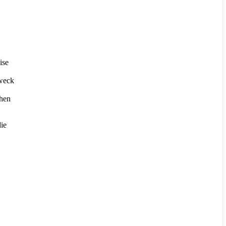
ise
Zweck
chen
die