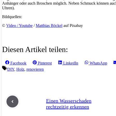
Anhänger oder auch Broschen möglich. Neben Schmuck können auch t
Uhren).
Bildquellen:
©
Video / Youtube
/
Matthias Böckel
auf Pixabay
Diesen Artikel teilen:
Share
Share
Share
Share
Facebook
Pinterest
LinkedIn
WhatsApp
on
on
on
on
Schlagwörter
DIY
,
Holz
,
renovieren
Einen Wasserschaden
rechtzeitig erkennen