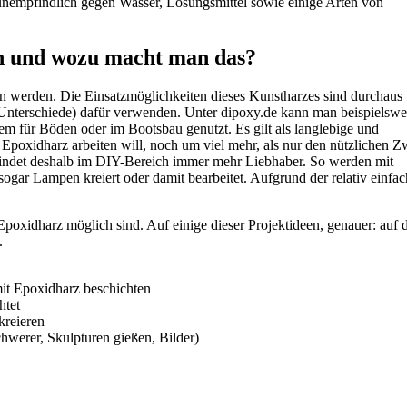
 unempfindlich gegen Wasser, Lösungsmittel sowie einige Arten von
n und wozu macht man das?
n werden. Die Einsatzmöglichkeiten dieses Kunstharzes sind durchaus
 Unterschiede) dafür verwenden. Unter dipoxy.de kann man beispielswe
m für Böden oder im Bootsbau genutzt. Es gilt als langlebige und
Epoxidharz arbeiten will, noch um viel mehr, als nur den nützlichen 
 findet deshalb im DIY-Bereich immer mehr Liebhaber. So werden mit
gar Lampen kreiert oder damit bearbeitet. Aufgrund der relativ einfa
 Epoxidharz möglich sind. Auf einige dieser Projektideen, genauer: auf 
.
mit Epoxidharz beschichten
htet
kreieren
hwerer, Skulpturen gießen, Bilder)