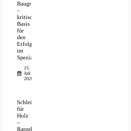
Baugrube
–
kritische
Basis
für
den
Erfolg
im
Spezialtiefbau
15.
Juli
2026
Schleifpapier
für
Holz
–
Ratgeber