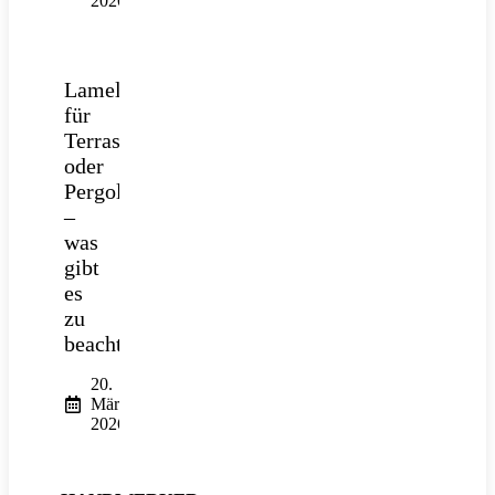
2026
Lamellendach
für
Terrasse
oder
Pergola
–
was
gibt
es
zu
beachten?
20.
März
2026