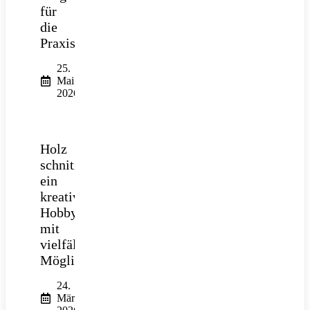
für
die
Praxis
25.
Mai
2026
Holz
schnitzen:
ein
kreatives
Hobby
mit
vielfältigen
Möglichkeiten
24.
März