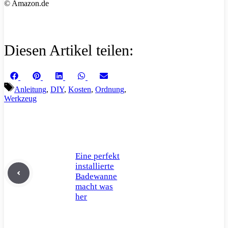
© Amazon.de
Diesen Artikel teilen:
Share
Share
Share
Share
Share
Facebook
Pinterest
LinkedIn
WhatsApp
Email
on
on
on
on
on
Schlagwörter
Anleitung
,
DIY
,
Kosten
,
Ordnung
,
Werkzeug
Eine perfekt
installierte
Badewanne
macht was
her