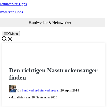
Zum
Inhalt
imwerker Tipps
springen
Handwerker & Heimwerker
Menü
WERKZEUG
Den richtigen Nasstrockensauger
finden
Von
handwerker-heimwerker-team
26. April 2018
- aktualisiert am:
28. September 2020