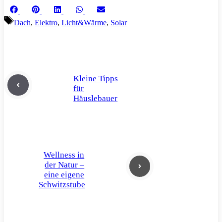
Share
Share
Share
Share
Share
Facebook
Pinterest
LinkedIn
WhatsApp
Email
on
on
on
on
on
Schlagwörter
Dach
,
Elektro
,
Licht&Wärme
,
Solar
Kleine Tipps
für
Häuslebauer
Wellness in
der Natur –
eine eigene
Schwitzstube