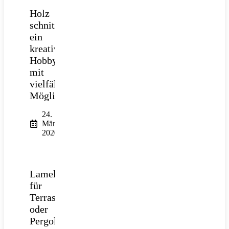
Holz
schnitzen:
ein
kreatives
Hobby
mit
vielfältigen
Möglichkeiten
24.
März
2026
Lamellendach
für
Terrasse
oder
Pergola