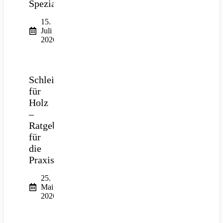
Spezialtiefbau
15.
Juli
2026
Schleifpapier
für
Holz
–
Ratgeber
für
die
Praxis
25.
Mai
2026