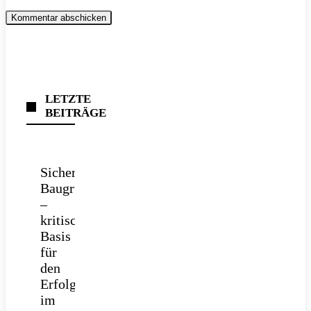
LETZTE
BEITRÄGE
Sichere
Baugrube
–
kritische
Basis
für
den
Erfolg
im