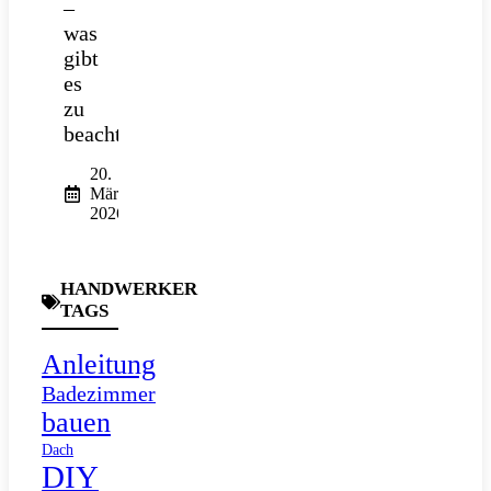
–
was
gibt
es
zu
beachten?
20.
März
2026
HANDWERKER
TAGS
Anleitung
Badezimmer
bauen
Dach
DIY