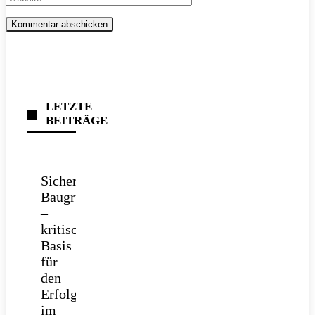
LETZTE
BEITRÄGE
Sichere
Baugrube
–
kritische
Basis
für
den
Erfolg
im