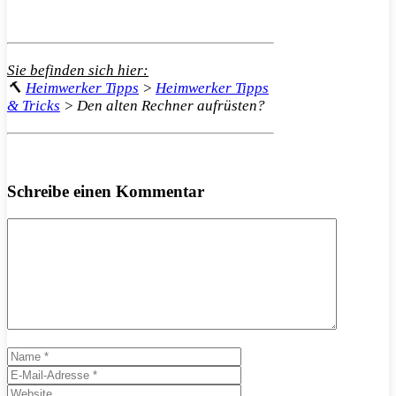
Sie befinden sich hier:
🔨
Heimwerker Tipps
>
Heimwerker Tipps
& Tricks
>
Den alten Rechner aufrüsten?
Schreibe einen Kommentar
Kommentar
Name
E-
Mail-
Website
Adresse