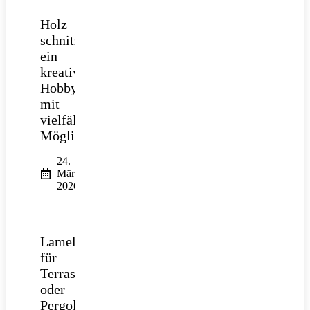
Holz
schnitzen:
ein
kreatives
Hobby
mit
vielfältigen
Möglichkeiten
24.
März
2026
Lamellendach
für
Terrasse
oder
Pergola