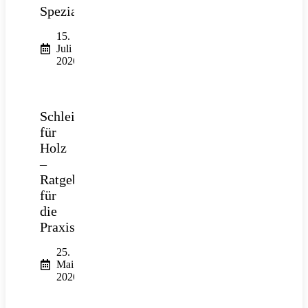
Spezialtiefbau
15.
Juli
2026
Schleifpapier
für
Holz
–
Ratgeber
für
die
Praxis
25.
Mai
2026