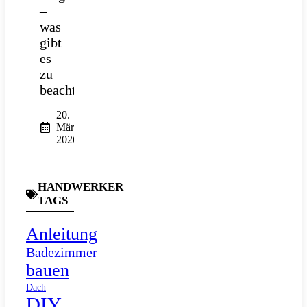
–
was
gibt
es
zu
beachten?
20.
März
2026
HANDWERKER
TAGS
Anleitung
Badezimmer
bauen
Dach
DIY