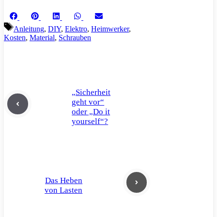
Share
Share
Share
Share
Share
Facebook
Pinterest
LinkedIn
WhatsApp
Email
on
on
on
on
on
Schlagwörter
Anleitung
,
DIY
,
Elektro
,
Heimwerker
,
Kosten
,
Material
,
Schrauben
„Sicherheit
geht vor“
oder „Do it
yourself“?
Das Heben
von Lasten