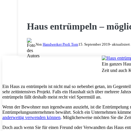
WERKZEUG
Haus entrümpeln – möglic
Von
Handwerker Profi Tom
15. September 2019
- aktualisier
Ein ganzes Haus
Zeit und auch K
Ein Haus zu entrümpeln ist nicht mal so nebenbei getan, im Gegentei
sehr zeitintensives Projekt. Falls ein Haushalt sich über mehrere Ja
entrümpeln fällt deshalb meist recht viel Sperrmüll an.
Wenn der Bewohner nun irgendwann auszieht, ist die Entrümpelung mi
Entrümpelungsunternehmen bewährt. Solch ein Unternehmen kümmert
anderweitig verwenden können
. Möglicherweise möchten Sie die Zei
Doch auch wenn Sie für einen Freund oder Verwandten das Haus entr