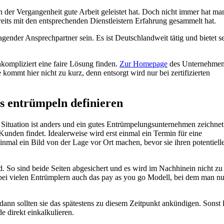
n der Vergangenheit gute Arbeit geleistet hat. Doch nicht immer hat m
eits mit den entsprechenden Dienstleistern Erfahrung gesammelt hat.
ender Ansprechpartner sein. Es ist Deutschlandweit tätig und bietet s
nkompliziert eine faire Lösung finden.
Zur Homepage
des Unternehmen
mmt hier nicht zu kurz, denn entsorgt wird nur bei zertifizierten
 entrümpeln definieren
 Situation ist anders und ein gutes Entrümpelungsunternehmen zeichnet
 Kunden findet. Idealerweise wird erst einmal ein Termin für eine
inmal ein Bild von der Lage vor Ort machen, bevor sie ihren potentiell
rd. So sind beide Seiten abgesichert und es wird im Nachhinein nicht zu
bei vielen Entrümplern auch das pay as you go Modell, bei dem man nu
nn sollten sie das spätestens zu diesem Zeitpunkt ankündigen. Sonst
e direkt einkalkulieren.