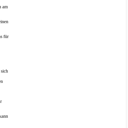
an am
einen
s für
 sich
en
r
 kann