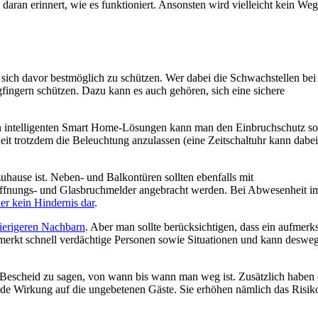
 daran erinnert, wie es funktioniert. Ansonsten wird vielleicht kein We
sich davor bestmöglich zu schützen. Wer dabei die Schwachstellen bei
ingern schützen. Dazu kann es auch gehören, sich eine sichere
en intelligenten Smart Home-Lösungen kann man den Einbruchschutz so
it trotzdem die Beleuchtung anzulassen (eine Zeitschaltuhr kann dabei
uhause ist. Neben- und Balkontüren sollten ebenfalls mit
Öffnungs- und Glasbruchmelder angebracht werden. Bei Abwesenheit 
her kein Hindernis dar
.
ierigeren Nachbarn
. Aber man sollte berücksichtigen, dass ein aufmer
bemerkt schnell verdächtige Personen sowie Situationen und kann deswe
 Bescheid zu sagen, von wann bis wann man weg ist. Zusätzlich haben 
e Wirkung auf die ungebetenen Gäste. Sie erhöhen nämlich das Risik