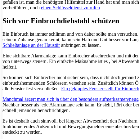
gefallen ist, man die benötigten Hilfsmittel zur Hand hat und man sich
vorbeiführen, doch
einen Schlüsseldienst zu rufen
.
Sich vor Einbruchdiebstahl schützen
Ein Einbruch ist immer schlimm und von daher sollte man versuchen, 
seinem Zuhause genau kennt, kann sein Hab und Gut besser vor Langf
Schließanlage an der Haustür
anbringen zu lassen.
Eine sichtbare Alarmanlage kann Einbrecher abschrecken und mit d
von unterwegs steuern. Ein einfache Maßnahme ist es , bei Abwesenhe
helfen).
So können sich Einbrecher nicht sicher sein, dass nicht doch jemand z
einbruchshemmenden Schlössern versehen sein. Zusätzlich können 
alle Fenster fest verschließen.
Ein gekipptes Fenster stellt für Einbrec
Manchmal ärgert man sich ja über den besonders aufmerksamen/neug
Nachbar besser als jede Alarmanlage sein kann. Er sieht, hört oder 
schnell jemanden benachrichtigen.
Es ist deshalb auch sinnvoll, bei längerer Abwesenheit den Nachbarn
funktionierendes Außenlicht und Bewegungsmelder eine abschreckend
entdeckt zu werden.