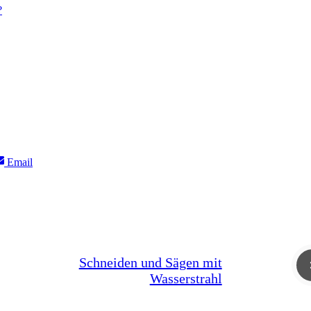
?
Share
Email
on
Schneiden und Sägen mit
Wasserstrahl