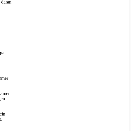
g daran
gar
immer
ksamer
gen
ein
o,