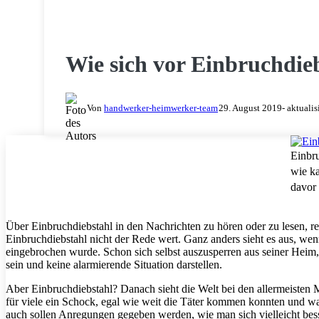
HEIMWERKER TIPPS & TRICKS
Wie sich vor Einbruchdie
Von
handwerker-heimwerker-team
29. August 2019
- aktuali
Einbru
wie k
davor
Über Einbruchdiebstahl in den Nachrichten zu hören oder zu lesen, re
Einbruchdiebstahl nicht der Rede wert. Ganz anders sieht es aus, wenn 
eingebrochen wurde. Schon sich selbst auszusperren aus seiner Heim
sein und keine alarmierende Situation darstellen.
Aber Einbruchdiebstahl? Danach sieht die Welt bei den allermeisten 
für viele ein Schock, egal wie weit die Täter kommen konnten und w
auch sollen Anregungen gegeben werden, wie man sich vielleicht bes