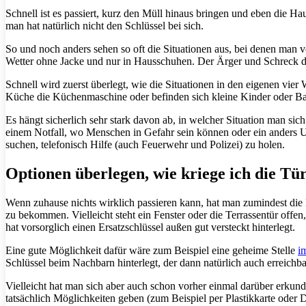
Schnell ist es passiert, kurz den Müll hinaus bringen und eben die Hau
man hat natürlich nicht den Schlüssel bei sich.
So und noch anders sehen so oft die Situationen aus, bei denen man 
Wetter ohne Jacke und nur in Hausschuhen. Der Ärger und Schreck da
Schnell wird zuerst überlegt, wie die Situationen in den eigenen vier 
Küche die Küchenmaschine oder befinden sich kleine Kinder oder Ba
Es hängt sicherlich sehr stark davon ab, in welcher Situation man sic
einem Notfall, wo Menschen in Gefahr sein können oder ein anders Un
suchen, telefonisch Hilfe (auch Feuerwehr und Polizei) zu holen.
Optionen überlegen, wie kriege ich die Tü
Wenn zuhause nichts wirklich passieren kann, hat man zumindest die
zu bekommen. Vielleicht steht ein Fenster oder die Terrassentür off
hat vorsorglich einen Ersatzschlüssel außen gut versteckt hinterlegt.
Eine gute Möglichkeit dafür wäre zum Beispiel eine geheime Stelle
i
Schlüssel beim Nachbarn hinterlegt, der dann natürlich auch erreichba
Vielleicht hat man sich aber auch schon vorher einmal darüber erkund
tatsächlich Möglichkeiten geben (zum Beispiel per Plastikkarte oder D