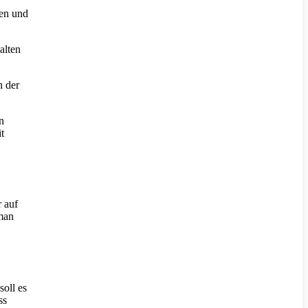
len und
alten
n der
n
t
 auf
 man
soll es
ss