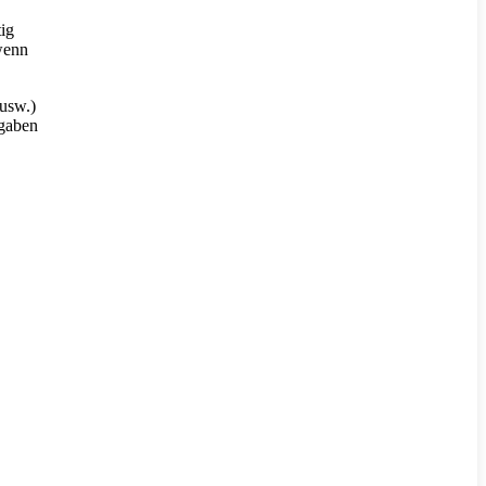
tig
wenn
usw.)
sgaben