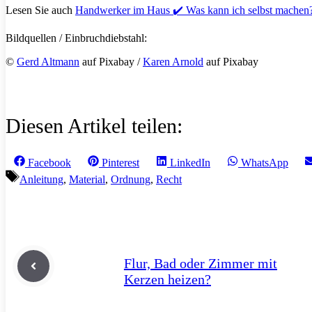
Lesen Sie auch
Handwerker im Haus ✔️ Was kann ich selbst machen
Bildquellen / Einbruchdiebstahl:
©
Gerd Altmann
auf Pixabay /
Karen Arnold
auf Pixabay
Diesen Artikel teilen:
Share
Share
Share
Share
Facebook
Pinterest
LinkedIn
WhatsApp
on
on
on
on
Schlagwörter
Anleitung
,
Material
,
Ordnung
,
Recht
Flur, Bad oder Zimmer mit
Kerzen heizen?