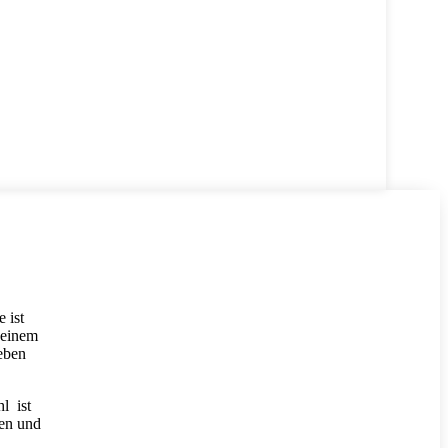
 ist
i einem
eben
l ist
den und