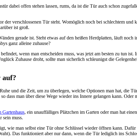
stür dabei offen stehen lassen, rums, da ist die Tür auch schon zugefal
vor der verschlossenen Tür steht. Womöglich noch bei schlechtem und k
rüber ist groß.
Wänden gerade ist. Steht etwas auf den heißen Herdplatten, läuft noch i
bys ganz alleine zuhause?
h befindet, wenn man entscheiden muss, was jetzt am besten zu tun ist. I
glück Zuhause droht, sollte man sicherlich schleunigst die Gelegenhei
r auf?
 Ruhe und die Zeit, um zu überlegen, welche Optionen man hat, die Tür
en, so dass man über diese Wege wieder ins Innere gelangen kann. Oder
m Gartenhaus
, ein unauffälliges Plätzchen im Garten oder man hat einen
r sein muss.
igt, wie man selbst eine Tür ohne Schlüssel wieder öffnen kann. Dafür 
raht). Das funktioniert aber nur dann, wenn die Tür lediglich ins Schlo