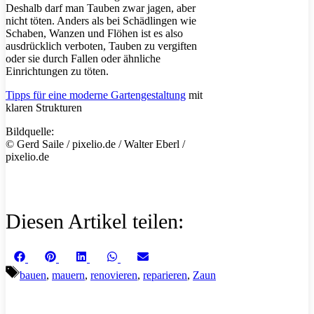
Deshalb darf man Tauben zwar jagen, aber
nicht töten. Anders als bei Schädlingen wie
Schaben, Wanzen und Flöhen ist es also
ausdrücklich verboten, Tauben zu vergiften
oder sie durch Fallen oder ähnliche
Einrichtungen zu töten.
Tipps für eine moderne Gartengestaltung
mit
klaren Strukturen
Bildquelle:
© Gerd Saile / pixelio.de / Walter Eberl /
pixelio.de
Diesen Artikel teilen:
Share
Share
Share
Share
Share
Facebook
Pinterest
LinkedIn
WhatsApp
Email
on
on
on
on
on
Schlagwörter
bauen
,
mauern
,
renovieren
,
reparieren
,
Zaun