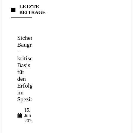
LETZTE
BEITRÄGE
Sichere
Baugrube
–
kritische
Basis
für
den
Erfolg
im
Spezialtiefbau
15.
Juli
2026