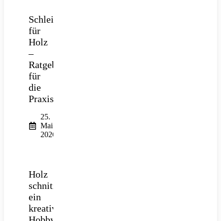
Schleifpapier
für
Holz
–
Ratgeber
für
die
Praxis
25.
Mai
2026
Holz
schnitzen:
ein
kreatives
Hobby