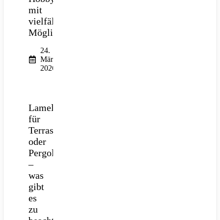
mit
vielfältigen
Möglichkeiten
24.
März
2026
Lamellendach
für
Terrasse
oder
Pergola
–
was
gibt
es
zu