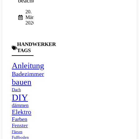
beachten?
20.
März
2026
HANDWERKER
TAGS
Anleitung
Badezimmer
bauen
Dach
DIY
dämmen
Elektro
Farben
Fenster
Fliesen
Fußboden