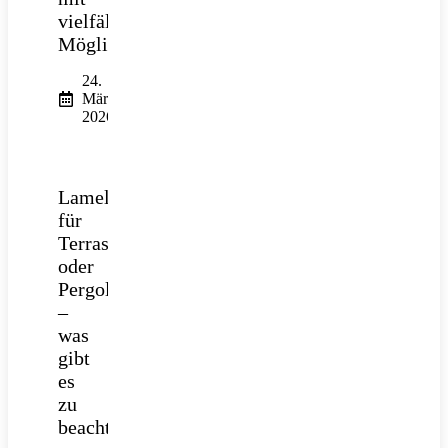
vielfältigen
Möglichkeiten
24.
März
2026
Lamellendach
für
Terrasse
oder
Pergola
–
was
gibt
es
zu
beachten?