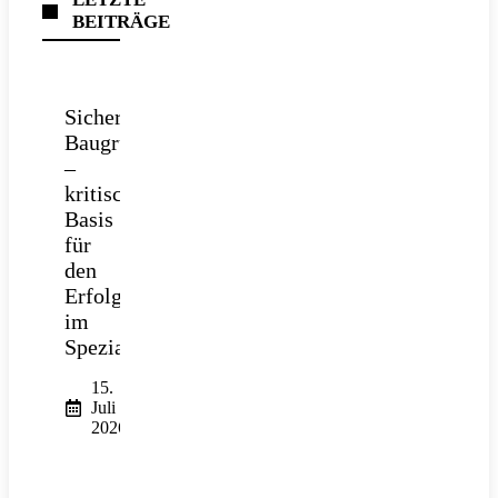
BEITRÄGE
Sichere
Baugrube
–
kritische
Basis
für
den
Erfolg
im
Spezialtiefbau
15.
Juli
2026