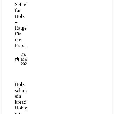
Schleifpapier
für
Holz
–
Ratgeber
für
die
Praxis
25.
Mai
2026
Holz
schnitzen:
ein
kreatives
Hobby
mit