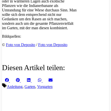
oder in wärmeren Lagen auch exotische
Pflanzen wie die Indianerbanane als
Umrandung für eine Wiese durchaus Sinn. Man
sollte sich dem entsprechend nicht nur
Gedanken um den Rasen an sich machen,
sondern auch um die gesamte Pflanzenvielfalt
im Garten, mit der man diesen kombiniert.
Bildquellen:
©
Foto von Deposito
/
Foto von Deposito
Diesen Artikel teilen:
Share
Share
Share
Share
Share
Facebook
Pinterest
LinkedIn
WhatsApp
Email
on
on
on
on
on
Schlagwörter
Anleitung
,
Garten
,
Vorgarten