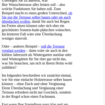
Überlegen Sie zu allererst, was
Ihre Wunschterrasse alles leisten soll – also
welche Funktionen Sie haben soll. Zum
Beispiel macht es einen großen Unterschied,
ob
Sie nur die Terrasse selber bauen oder sie auch
überdachen wollen
, damit Sie auch bei Regen
im Freien sitzen können oder sich eher ein
geschütztes Sonnen-bade-plätzchen wünschen.
Im letzteren Fall wäre eine Überdachung
weniger sinnvoll.
Oder – anderes Beispiel –
soll die Terrasse
verglast werden
– dann wäre sie auch in den
kühlen Jahreszeit als Wintergarten nutzbar oder
sind Wintergärten für Sie eher gar nicht das,
was Sie brauchen, um sich in Ihrem Heim wohl
zufühlen?
Im folgenden beschreiben wir zunächst einmal,
wie Sie eine einfache Holzterrasse selber bauen
können – ohne Dach und ohne Verglasung.
Denn Überdachung und Verglasung einer
Terrasse erfordern nicht nur Geschick, sondern
in der Regel schon einen Fachmann.
Erst wenn Ihre Vorstellung ganz klar und am