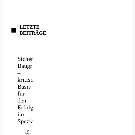
LETZTE
BEITRÄGE
Sichere
Baugrube
–
kritische
Basis
für
den
Erfolg
im
Spezialtiefbau
15.