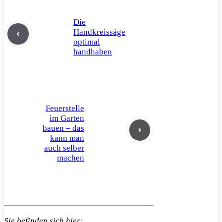
Die
Handkreissäge
optimal
handhaben
Feuerstelle
im Garten
bauen – das
kann man
auch selber
machen
Sie befinden sich hier: