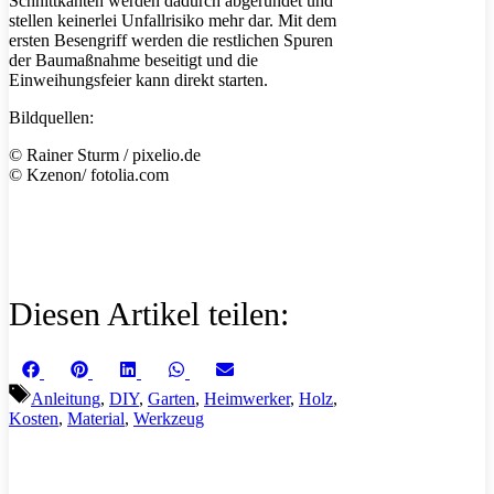
Schnittkanten werden dadurch abgerundet und
stellen keinerlei Unfallrisiko mehr dar. Mit dem
ersten Besengriff werden die restlichen Spuren
der Baumaßnahme beseitigt und die
Einweihungsfeier kann direkt starten.
Bildquellen:
© Rainer Sturm / pixelio.de
© Kzenon/ fotolia.com
Diesen Artikel teilen:
Share
Share
Share
Share
Share
Facebook
Pinterest
LinkedIn
WhatsApp
Email
on
on
on
on
on
Schlagwörter
Anleitung
,
DIY
,
Garten
,
Heimwerker
,
Holz
,
Kosten
,
Material
,
Werkzeug