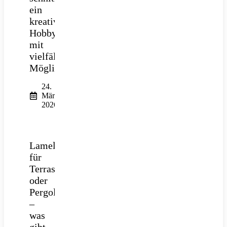
ein
kreatives
Hobby
mit
vielfältigen
Möglichkeiten
24.
März
2026
Lamellendach
für
Terrasse
oder
Pergola
–
was
gibt