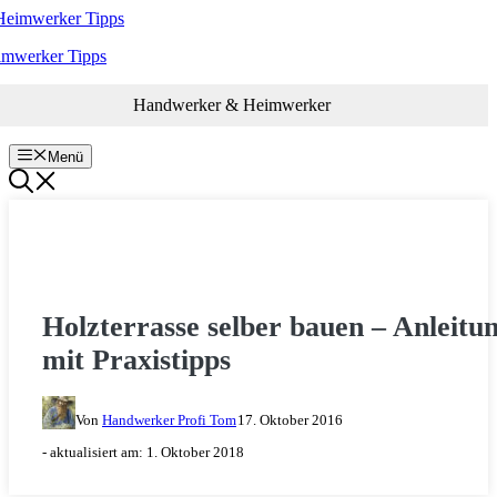
Zum
Inhalt
imwerker Tipps
springen
Handwerker & Heimwerker
Menü
HOLZ & HOLZARBEITEN
Holzterrasse selber bauen – Anleitu
mit Praxistipps
Von
Handwerker Profi Tom
17. Oktober 2016
- aktualisiert am:
1. Oktober 2018