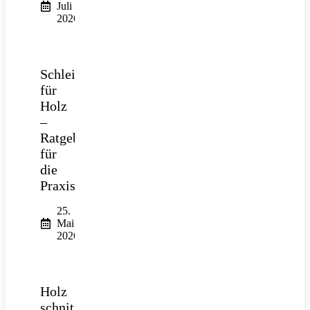
Juli
2026
Schleifpapier
für
Holz
–
Ratgeber
für
die
Praxis
25.
Mai
2026
Holz
schnitzen: