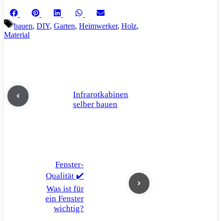
Share
Share
Share
Share
Share
Facebook
Pinterest
LinkedIn
WhatsApp
Email
on
on
on
on
on
Schlagwörter
bauen
,
DIY
,
Garten
,
Heimwerker
,
Holz
,
Material
Infrarotkabinen
selber bauen
Fenster-
Qualität ✔️
Was ist für
ein Fenster
wichtig?