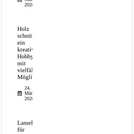
2026
Holz
schnitzen:
ein
kreatives
Hobby
mit
vielfältigen
Möglichkeiten
24.
März
2026
Lamellendach
für