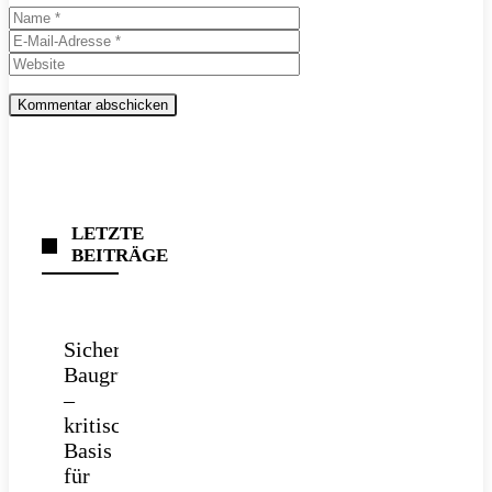
Name
E-
Mail-
Website
Adresse
LETZTE
BEITRÄGE
Sichere
Baugrube
–
kritische
Basis
für