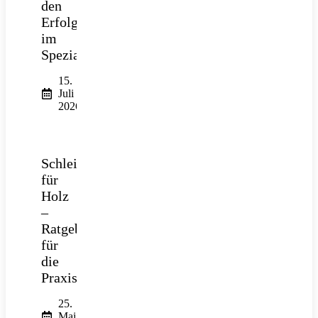
den
Erfolg
im
Spezialtiefbau
15.
Juli
2026
Schleifpapier
für
Holz
–
Ratgeber
für
die
Praxis
25.
Mai