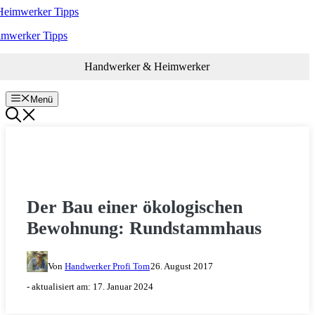
Zum
Inhalt
imwerker Tipps
springen
Handwerker & Heimwerker
Menü
HOLZ & HOLZARBEITEN
Der Bau einer ökologischen
Bewohnung: Rundstammhaus
Von
Handwerker Profi Tom
26. August 2017
- aktualisiert am:
17. Januar 2024