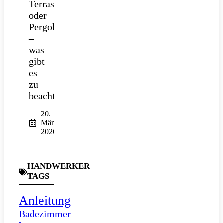
Terrasse
oder
Pergola
–
was
gibt
es
zu
beachten?
20.
März
2026
HANDWERKER
TAGS
Anleitung
Badezimmer