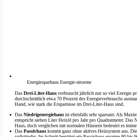
Energiesparhaus Energie-stroeme
Das
Drei-Liter-Haus
verbraucht jährlich nur so viel Energie p
durchschnittlich etwa 70 Prozent des Energieverbrauchs ausmach
Hand, wie stark die Ersparnisse im Drei-Liter-Haus sind.
Das
Niedrigenergiehaus
ist ebenfalls sehr sparsam: Als Maxi
entspricht sieben Liter Heizöl pro Jahr pro Quadratmeter. Das Ni
Haus, doch verglichen mit normalen Häusern bedeutet es immer
Das
Passivhaus
kommt ganz ohne aktives Heizsystem aus. Die H
vollständig. Im Schnitt benötigt ein Passivhaus enorme 80 bis 