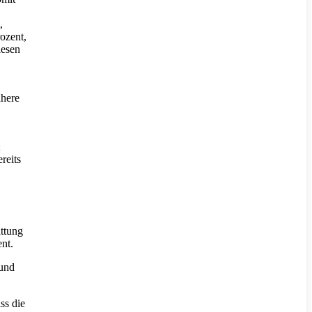
,
ozent,
iesen
ähere
reits
attung
ent.
 und
ss die