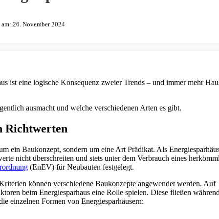
t am:
26. November 2024
haus ist eine logische Konsequenz zweier Trends – und immer mehr Ha
gentlich ausmacht und welche verschiedenen Arten es gibt.
n Richtwerten
 um ein Baukonzept, sondern um eine Art Prädikat. Als Energiesparhäu
rte nicht überschreiten und stets unter dem Verbrauch eines herkömm
erordnung
(EnEV) für Neubauten festgelegt.
er Kriterien können verschiedene Baukonzepte angewendet werden. Auf
toren beim Energiesparhaus eine Rolle spielen. Diese fließen währen
die einzelnen Formen von Energiesparhäusern: