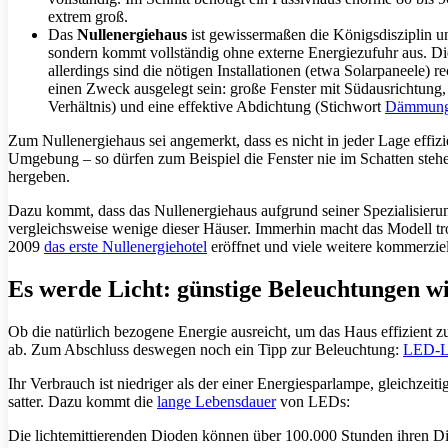
extrem groß.
Das
Nullenergiehaus
ist gewissermaßen die Königsdisziplin un
sondern kommt vollständig ohne externe Energiezufuhr aus. Di
allerdings sind die nötigen Installationen (etwa Solarpaneele)
einen Zweck ausgelegt sein: große Fenster mit Südausrichtung
Verhältnis) und eine effektive Abdichtung (Stichwort
Dämmun
Zum Nullenergiehaus sei angemerkt, dass es nicht in jeder Lage effizie
Umgebung – so dürfen zum Beispiel die Fenster nie im Schatten stehe
hergeben.
Dazu kommt, dass das Nullenergiehaus aufgrund seiner Spezialisierung d
vergleichsweise wenige dieser Häuser. Immerhin macht das Modell tro
2009
das erste Nullenergiehotel
eröffnet und viele weitere kommerziel
Es werde Licht: günstige Beleuchtungen w
Ob die natürlich bezogene Energie ausreicht, um das Haus effizient 
ab. Zum Abschluss deswegen noch ein Tipp zur Beleuchtung:
LED-L
Ihr Verbrauch ist niedriger als der einer Energiesparlampe, gleichzeit
satter. Dazu kommt die
lange Lebensdauer
von LEDs:
Die lichtemittierenden Dioden können über 100.000 Stunden ihren Die