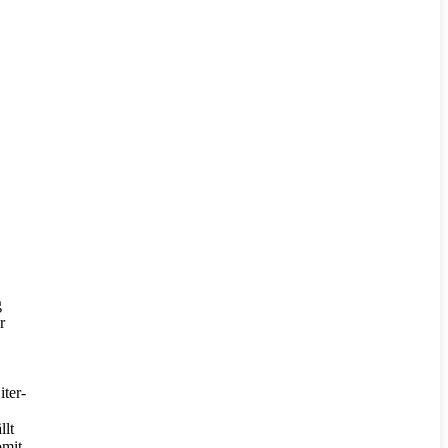
g
r
iter-
llt
omit