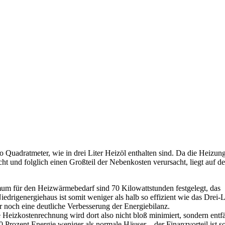
ro Quadratmeter, wie in drei Liter Heizöl enthalten sind. Da die Heizun
t und folglich einen Großteil der Nebenkosten verursacht, liegt auf de
mum für den Heizwärmebedarf sind 70 Kilowattstunden festgelegt, das
edrigenergiehaus ist somit weniger als halb so effizient wie das Drei-L
 noch eine deutliche Verbesserung der Energiebilanz.
eizkostenrechnung wird dort also nicht bloß minimiert, sondern entfä
90 Prozent Energie weniger als normale Häuser – der Finanzvorteil ist s