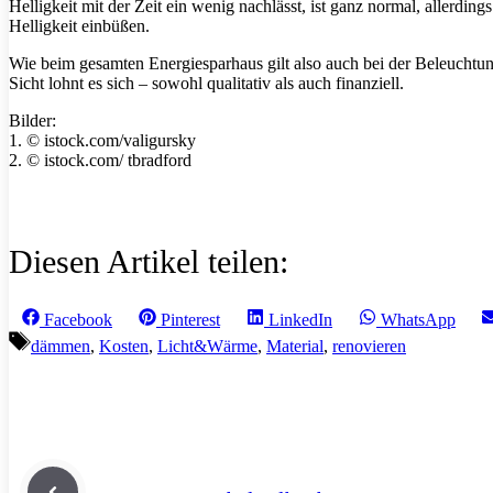
Helligkeit mit der Zeit ein wenig nachlässt, ist ganz normal, allerdin
Helligkeit einbüßen.
Wie beim gesamten Energiesparhaus gilt also auch bei der Beleucht
Sicht lohnt es sich – sowohl qualitativ als auch finanziell.
Bilder:
1. © istock.com/valigursky
2. © istock.com/ tbradford
Diesen Artikel teilen:
Share
Share
Share
Share
Facebook
Pinterest
LinkedIn
WhatsApp
on
on
on
on
Schlagwörter
dämmen
,
Kosten
,
Licht&Wärme
,
Material
,
renovieren