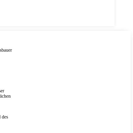
usbauer
ser
lichen
d des