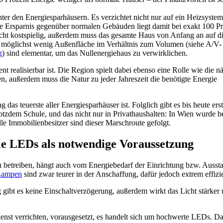
ter den Energiesparhäusern. Es verzichtet nicht nur auf ein Heizsystem
e Ersparnis gegenüber normalen Gebäuden liegt damit bei exakt 100 Pr
 recht kostspielig, außerdem muss das gesamte Haus von Anfang an auf d
, möglichst wenig Außenfläche im Verhältnis zum Volumen (siehe A/V-
g
) sind elementar, um das Nullenergiehaus zu verwirklichen.
nt realisierbar ist. Die Region spielt dabei ebenso eine Rolle wie die n
n, außerdem muss die Natur zu jeder Jahreszeit die benötigte Energie
as teuerste aller Energiesparhäuser ist. Folglich gibt es bis heute erst
tzdem Schule, und das nicht nur in Privathaushalten: In Wien wurde be
le Immobilienbesitzer sind dieser Marschroute gefolgt.
ie LEDs als notwendige Voraussetzung
zu betreiben, hängt auch vom Energiebedarf der Einrichtung bzw. Ausst
ampen
sind zwar teurer in der Anschaffung, dafür jedoch extrem effizi
ig gibt es keine Einschaltverzögerung, außerdem wirkt das Licht stärker
nst verrichten, vorausgesetzt, es handelt sich um hochwerte LEDs. Da