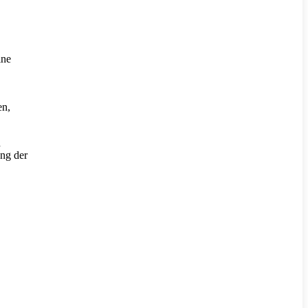
ine
en,
d
ung der