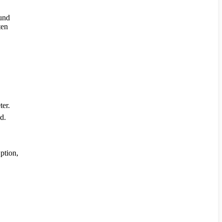
 und
ten
ter.
d.
ption,