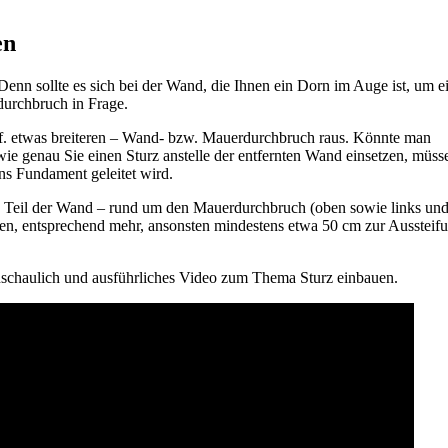
en
enn sollte es sich bei der Wand, die Ihnen ein Dorn im Auge ist, um e
urchbruch in Frage.
 ggf. etwas breiteren – Wand- bzw. Mauerdurchbruch raus. Könnte man
, wie genau Sie einen Sturz anstelle der entfernten Wand einsetzen, müss
ns Fundament geleitet wird.
in Teil der Wand – rund um den Mauerdurchbruch (oben sowie links un
nzen, entsprechend mehr, ansonsten mindestens etwa 50 cm zur Aussteif
 anschaulich und ausführliches Video zum Thema Sturz einbauen.