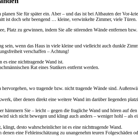
Wänden
planen Sie für später ein. Aber – und das ist bei Altbauten der Vor-krie
nitt ist doch sehr beengend … kleine, verwinkelte Zimmer, viele Türen.
dee, Platz zu gewinnen, indem Sie alle störenden Wände entfernen bzw.
 sein, wenn das Haus in viele kleine und vielleicht auch dunkle Zim
gungsfreiheit verschaffen – Achtung!
 es eine nichttragende Wand ist.
achmännischen Rat eines Statikers entfernt werden.
ich hervorgehen, wo tragende bzw. nicht tragende Wände sind. Außenw
erk, über denen direkt eine weitere Wand im darüber liegenden platzie
oder hämmern Sie – leicht – gegen die fragliche Wand und hören auf de
ird sich nicht bewegen und klingt auch anders – weniger hohl – als e
, klingt, desto wahrscheinlicher ist es eine nichttragende Wand.
 in denen eine Fehleinschätzung zu unangenehm teuren Folgeschäden od