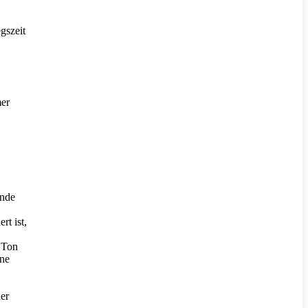
gszeit
mer
ände
rt ist,
n Ton
ine
er