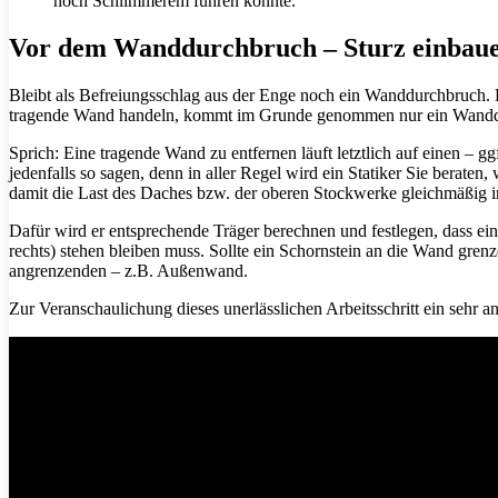
noch Schlimmerem führen könnte.
Vor dem Wanddurchbruch – Sturz einbau
Bleibt als Befreiungsschlag aus der Enge noch ein Wanddurchbruch. D
tragende Wand handeln, kommt im Grunde genommen nur ein Wandd
Sprich: Eine tragende Wand zu entfernen läuft letztlich auf einen –
jedenfalls so sagen, denn in aller Regel wird ein Statiker Sie beraten
damit die Last des Daches bzw. der oberen Stockwerke gleichmäßig i
Dafür wird er entsprechende Träger berechnen und festlegen, dass e
rechts) stehen bleiben muss. Sollte ein Schornstein an die Wand gre
angrenzenden – z.B. Außenwand.
Zur Veranschaulichung dieses unerlässlichen Arbeitsschritt ein sehr