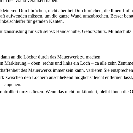
en in der Wand verankert haben.
kleineren Durchbrüchen, nicht aber bei Durchbrüchen, die Ihnen Luft
h Kraft aufwenden müssen, um die ganze Wand umzubrechen. Besser bera
kelschleifer für geraden Kanten.
hutzausrüstung für sich selbst: Handschuhe, Gehörschutz, Mundschutz
h dann an die Löcher durch das Mauerwerk zu machen.
Markierung – oben, rechts und links ein Loch – ca alle zehn Zentime
schaffenheit des Mauerwerks immer sein kann, variieren Sie entsprechen
rk zwischen den Löchern anschließend möglichst leicht entfernen lässt,
r – angehen.
ntrolliert umzustürzen. Wenn das nicht funktioniert, bleibt Ihnen die O