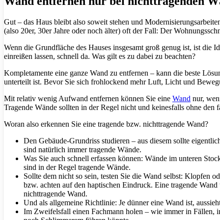
Wand entfernen nur bei nichttragenden 
Gut – das Haus bleibt also soweit stehen und Modernisierungsarbeiten 
(also 20er, 30er Jahre oder noch älter) oft der Fall: Der Wohnungssch
Wenn die Grundfläche des Hauses insgesamt groß genug ist, ist die I
einreißen lassen, schnell da. Was gilt es zu dabei zu beachten?
Kompletamente eine ganze Wand zu entfernen – kann die beste Lösung
unterteilt ist. Bevor Sie sich frohlockend mehr Luft, Licht und Bewe
Mit relativ wenig Aufwand entfernen können Sie eine
Wand
nur, wenn
Tragende Wände sollten in der Regel nicht und keinesfalls ohne den f
Woran also erkennen Sie eine tragende bzw. nichttragende Wand?
Den Gebäude-Grundriss studieren – aus diesem sollte eigentl
sind natürlich immer tragende Wände.
Was Sie auch schnell erfassen können: Wände im unteren Stockw
sind in der Regel tragende Wände.
Sollte dem nicht so sein, testen Sie die Wand selbst: Klopfen 
bzw. achten auf den haptischen Eindruck. Eine tragende Wand w
nichttragende Wand.
Und als allgemeine Richtlinie: Je dünner eine Wand ist, aussieht
Im Zweifelsfall einen Fachmann holen – wie immer in Fällen,