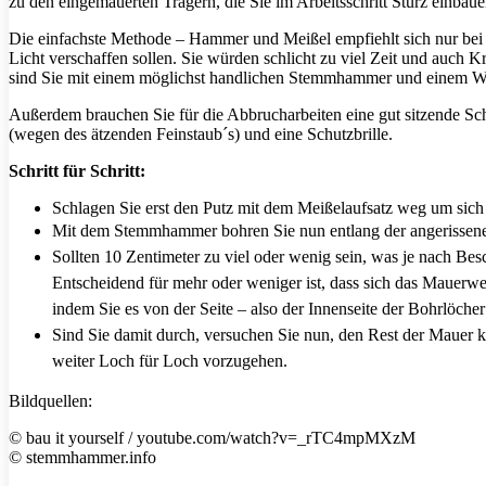
zu den eingemauerten Trägern, die Sie im Arbeitsschritt Sturz einbau
Die einfachste Methode – Hammer und Meißel empfiehlt sich nur bei 
Licht verschaffen sollen. Sie würden schlicht zu viel Zeit und auc
sind Sie mit einem möglichst handlichen Stemmhammer und einem Win
Außerdem brauchen Sie für die Abbrucharbeiten eine gut sitzende Sc
(wegen des ätzenden Feinstaub´s) und eine Schutzbrille.
Schritt für Schritt:
Schlagen Sie erst den Putz mit dem Meißelaufsatz weg um sic
Mit dem Stemmhammer bohren Sie nun entlang der angerissenen 
Sollten 10 Zentimeter zu viel oder wenig sein, was je nach Be
Entscheidend für mehr oder weniger ist, dass sich das Mauerwe
indem Sie es von der Seite – also der Innenseite der Bohrlöche
Sind Sie damit durch, versuchen Sie nun, den Rest der Mauer ko
weiter Loch für Loch vorzugehen.
Bildquellen:
© bau it yourself / youtube.com/watch?v=_rTC4mpMXzM
© stemmhammer.info