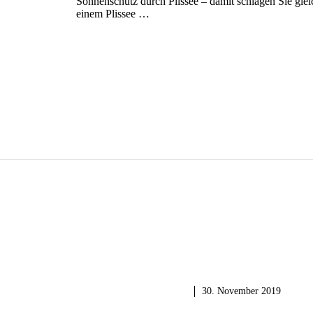
Sonnenschutz durch Plissee – damit schlagen Sie glei
einem Plissee …
GARTEN & BALKON
30. November 2019